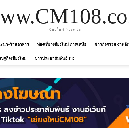
ww.CM108.c
เชียงใหม่ ร้อยแปด
แนะนำ-ร้านอาหาร
ท่องเที่ยวเชียงใหม่ ภาคเหนือ
ข่าวกิจกรรม งานอีเ
รษฐกิจเชียงใหม่
ข่าวประชาสัมพันธ์ PR