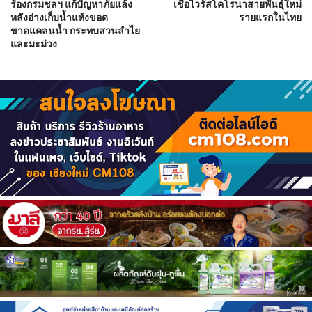
ร้องกรมชลฯ แก้ปัญหาภัยแล้ง
เชื้อไวรัสโคโรนาสายพันธุ์ใหม่
หลังอ่างเก็บน้ำแห้งขอด
รายแรกในไทย
ขาดแคลนน้ำ กระทบสวนลำไย
และมะม่วง