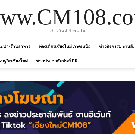
ww.CM108.c
เชียงใหม่ ร้อยแปด
แนะนำ-ร้านอาหาร
ท่องเที่ยวเชียงใหม่ ภาคเหนือ
ข่าวกิจกรรม งานอีเ
รษฐกิจเชียงใหม่
ข่าวประชาสัมพันธ์ PR