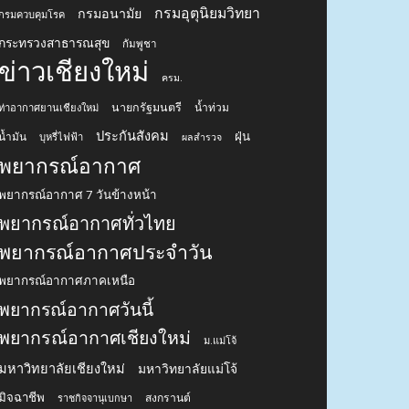
กรมอุตุนิยมวิทยา
กรมอนามัย
กรมควบคุมโรค
กระทรวงสาธารณสุข
กัมพูชา
ข่าวเชียงใหม่
ครม.
นายกรัฐมนตรี
น้ำท่วม
ท่าอากาศยานเชียงใหม่
ประกันสังคม
ฝุ่น
น้ำมัน
บุหรี่ไฟฟ้า
ผลสำรวจ
พยากรณ์อากาศ
พยากรณ์อากาศ 7 วันข้างหน้า
พยากรณ์อากาศทั่วไทย
พยากรณ์อากาศประจำวัน
พยากรณ์อากาศภาคเหนือ
พยากรณ์อากาศวันนี้
พยากรณ์อากาศเชียงใหม่
ม.แม่โจ้
มหาวิทยาลัยเชียงใหม่
มหาวิทยาลัยแม่โจ้
มิจฉาชีพ
สงกรานต์
ราชกิจจานุเบกษา