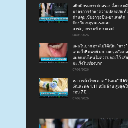
อธิบดีกรมการปกครอง สั่งยกระด
มาตรการรักษาความปลอดภัย ตั้
ด่านคุมเข้มอาวุธปืน-ยาเสพติด
ป้องกันเหตุรุนแรงและ
อาชญากรรมทั่วประเทศ
08/08/2026
แผลในปาก อาจไม่ได้เป็น “ขาง”
เสมอไป! แพทย์ มช. เผยจุดสังเกต
แผลแบบไหนไม่ควรปล่อยไว้ เสี่
มะเร็งในช่องปาก
07/08/2026
หอการค้าไทย คาด “วันแม่” ปี 69
เงินสะพัด 1.11 หมื่นล้าน สูงสุดใ
รอบ 7 ปี...
07/08/2026