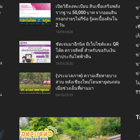
ับ
เปิดวิธีลงทะเบียน สินเชื่อเสริมพลัง
ข่
ง
รากฐาน 50,000 บาท จากออมสิน
ข่
กรอกง่ายๆไม่กี่ข้อ รู้ผลเบื้องต้นใน
2 วัน
เช
14/09/2020
เ
ชัดเจนมาอีกนิด มีเว็บไซต์และ QR
ข่
โค้ด ตรวจสิทธิ์ สำหรับขอรับเงิน
ข่
ค่าประกันไฟฟ้าคืน
ยง
18/03/2020
ข่
ข่
(ประมวลภาพ) ความเสียหายบาง
ส่วน หลังเชียงใหม่โดนพายุฝนถล่ม
ไม
เมื่อช่วงเย็นที่ผ่านมา
รี
น
04/10/2019
T