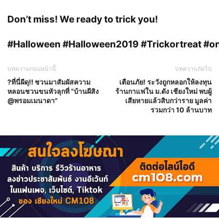
Don’t miss! We ready to trick you!
#
Halloween
#
Halloween2019
#
Trickortreat
#
o
บทความก่อนหน้านี้
บทความถัดไป
?ที่นี่ผีดุ‼️ ชวนมาสัมผัสความ
เตือนภัย! ระวังถูกหลอกให้ลงทุน
หลอนชวนขนหัวลุกที่ “บ้านผีสิง
ร้านกาแฟใน ม.ดัง เชียงใหม่ พบผู้
@พรอมเมนาดา”
เสียหายแล้วสิบกว่าราย มูลค่า
รวมกว่า 10 ล้านบาท