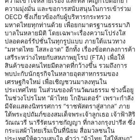
ความเข้าใจหลายเรื่อง และที่สำคัญก็ไปตอกย้ำ
ความมุ่งมั่น และขอการสนับสนุนในการเข้าร่วม
OECD ซึ่งเกี่ยวข้องกับผู้บริหารกระทรวง
มหาดไทยทุกท่านด้วย เพื่อยกมาตรฐานธรรมาภิ
บาลในหลายมิติ โดยเฉพาะเรื่องความโปร่งใส
ปลอดคอร์รัปชั่นในทุกรูปแบบ ภายใต้แนวทาง
“มหาดไทย ใสสะอาด” อีกทั้ง เรื่องข้อตกลงการค้า
เสรีระหว่างไทยกับสหภาพยุโรป (FTA) เพื่อให้
สินค้าของคนไทยมีตลาดที่กว้างขึ้น รวมถึงการ
พบปะกับนักธุรกิจในหลายอุตสาหกรรมของ
เศรษฐกิจใหม่ เพื่อเชิญชวนมาลงทุนใน
ประเทศไทย ในส่วนของด้านวัฒนธรรม ช่วงนี้อยู
ในช่วงโปรโมท “ผ้าไทย โกอินเตอร์” เพราะกำลัง
มีจัดแสดงนิทรรศการ “ราชพัสตราสู่สากล” ภาย
ใต้พระอุปถัมภ์ของสมเด็จพระเจ้าลูกเธอ เจ้าฟ้าสิริ
วัณณวรี นารีรัตนราชกัญญา ที่กลางกรุงปารีส ซึ่ง
กระแสผ้าไทยเริ่มเป็นที่นิยม สื่อมวลชนใน
ประเทศให้ความสนใจ คำว่า “ผ้าไทย ใส่ให้สนุก”