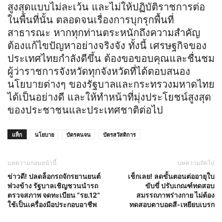
สูงสุดแบบไม่ละเว้น และไม่ให้ปฏิบัติราชการต่อ
ในพื้นที่นั้น ตลอดจนเรื่องการบุกรุกพื้นที่
สาธารณะ หากทุกท่านตระหนักถึงความสำคัญ
ต้องแก้ไขปัญหาอย่างจริงจัง ทั้งนี้ เศรษฐกิจของ
ประเทศไทยกำลังดีขึ้น ต้องขอขอบคุณและชื่นชม
ผู้ว่าราชการจังหวัดทุกจังหวัดที่ได้ตอบสนอง
นโยบายต่างๆ ของรัฐบาลและกระทรวงมหาดไทย
ได้เป็นอย่างดี และให้ทำหน้าที่มุ่งประโยชน์สูงสุด
ของประชาชนและประเทศชาติต่อไป
แท็ก
นโยบาย
บัตรคนจน
บัตรสวัสดิการ
บทความก่อนหน้านี้
บทความถัดไป
ข่าวดี! ปลดล็อกรถจักรยานยนต์
เช็กเลย! ลดขั้นตอนต่ออายุใบ
พ่วงข้าง รัฐบาลเชิญชวนนำรถ
ขับขี่ ปรับเกณฑ์ทดสอบ
ตรวจสภาพ จดทะเบียน “รย.12”
สมรรถภาพร่างกาย ไม่ต้อง
ใช้เป็นเครื่องมือประกอบอาชีพ
ทดสอบตาบอดสี-เหยียบเบรก