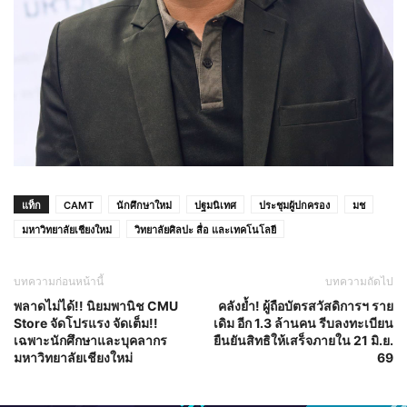
แท็ก
CAMT
นักศึกษาใหม่
ปฐมนิเทศ
ประชุมผู้ปกครอง
มช
มหาวิทยาลัยเชียงใหม่
วิทยาลัยศิลปะ สื่อ และเทคโนโลยี
บทความก่อนหน้านี้
บทความถัดไป
พลาดไม่ได้!! นิยมพานิช CMU
คลังย้ำ! ผู้ถือบัตรสวัสดิการฯ ราย
Store จัดโปรแรง จัดเต็ม!!
เดิม อีก 1.3 ล้านคน รีบลงทะเบียน
เฉพาะนักศึกษาและบุคลากร
ยืนยันสิทธิให้เสร็จภายใน 21 มิ.ย.
มหาวิทยาลัยเชียงใหม่
69