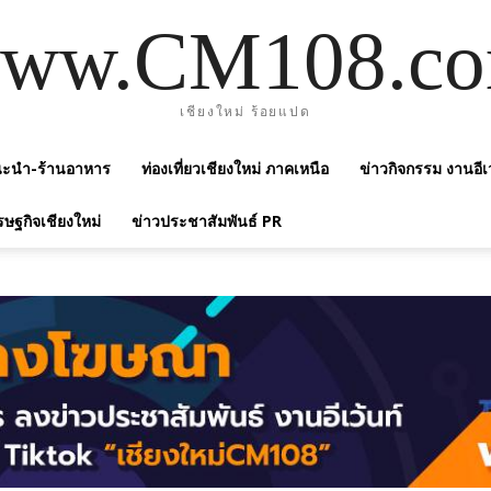
ww.CM108.c
เชียงใหม่ ร้อยแปด
แนะนำ-ร้านอาหาร
ท่องเที่ยวเชียงใหม่ ภาคเหนือ
ข่าวกิจกรรม งานอีเ
รษฐกิจเชียงใหม่
ข่าวประชาสัมพันธ์ PR