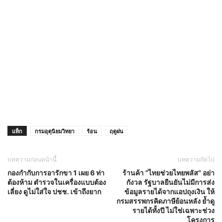
แท็ก
กรมอุตุนิยมวิทยา
ร้อน
ฤดูฝน
บทความก่อนหน้านี้
บทความถัดไป
กองกำกับการอารักขา 1 เผย 6 ท่า
ร้านค้า “ไทยช่วยไทยพลัส” อย่า
ต้องห้าม ตำรวจในเครื่องแบบต้อง
กังวล รัฐบาลยืนยันไม่มีการส่ง
เลี่ยง ดูไม่ใส่ใจ ปชช. เข้าถึงยาก
ข้อมูลรายได้จากแอปถุงเงิน ให้
กรมสรรพกรคิดภาษีย้อนหลัง ย้ำดู
รายได้ทั้งปี ไม่ใช่เฉพาะช่วง
โครงการ