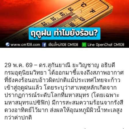
29 พ.ค. 69 – ดร.สุกันยาณี ยะวิญชาญ อธิบดี
กรมอุตุนิยมวิทยา ได้ออกมาชี้แจงถึงสภาพอากาศ
ที่ยังคงร้อนอบอ้าวผิดปกติแม้ประเทศไทยจะก้าว
เข้าสู่ฤดูฝนแล้ว โดยระบุว่าสาเหตุหลักเกิดจาก
ปรากฏการณ์ระดับโลกที่มหาสมุทร (โดยเฉพาะ
มหาสมุทรแปซิฟิก) มีการสะสมความร้อนจากรังสี
ดวงอาทิตย์ไว้มาก ส่งผลให้อุณหภูมิผิวน้ำทะเลสูง
กว่าค่าปกติ