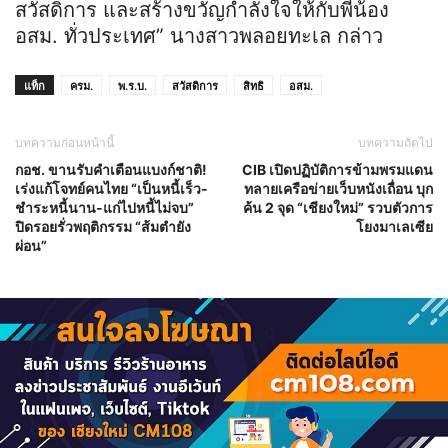
สวัสดิการ และสร้างขวัญกำลังใจให้กับพี่น้อง
อสม. ทั่วประเทศ” นางสาวพลอยทะเล กล่าว
แท็ก
ครม.
พ.ร.บ.
สวัสดิการ
สิทธิ
อสม.
บทความก่อนหน้านี้
บทความถัดไป
กอช. ขานรับคำเตือนแบงก์ชาติ!
CIB เปิดปฏิบัติการข้ามพรมแดน
เร่งแก้โจทย์คนไทย “เป็นหนี้เร็ว-
ทลายเครือข่ายเว็บหนังเถื่อน บุก
ชำระหนี้นาน-แก่ไปหนี้ไม่จบ”
ค้น 2 จุด “เชียงใหม่” รวบตัวการ
ปิดรอยรั่วพฤติกรรม “ส้มตำยัง
โยงมาเลเซีย
ผ่อน”