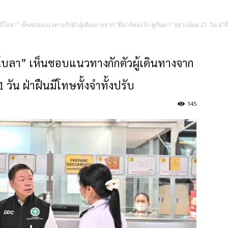
โบลา” เห็นชอบแนวทางกักตัวผู้เดินทางจาก “ดีอาร์คองโก-ยูกันดา” อย่างน้อย 21 วัน ฝ่าฝื
ีโบลา” เห็นชอบแนวทางกักตัวผู้เดินทางจาก
 วัน ฝ่าฝืนมีโทษทั้งจำทั้งปรับ
145