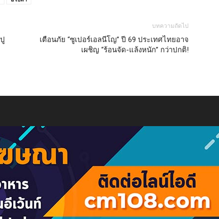
บทความถัดไป
ปู
เตือนภัย “ซูเปอร์เอลนีโญ” ปี 69 ประเทศไทยอาจ
เผชิญ “ร้อนจัด-แล้งหนัก” กว่าปกติ!