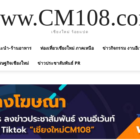
ww.CM108.c
เชียงใหม่ ร้อยแปด
แนะนำ-ร้านอาหาร
ท่องเที่ยวเชียงใหม่ ภาคเหนือ
ข่าวกิจกรรม งานอีเ
รษฐกิจเชียงใหม่
ข่าวประชาสัมพันธ์ PR