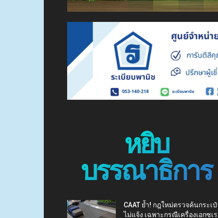
หยิบ
บรรณาธิการ
CAAT ย้ำ! กฎใหม่ตรวจค้นกระเป๋
ไม่แจ้ง เฉพาะกรณีเครื่องเอกซเร