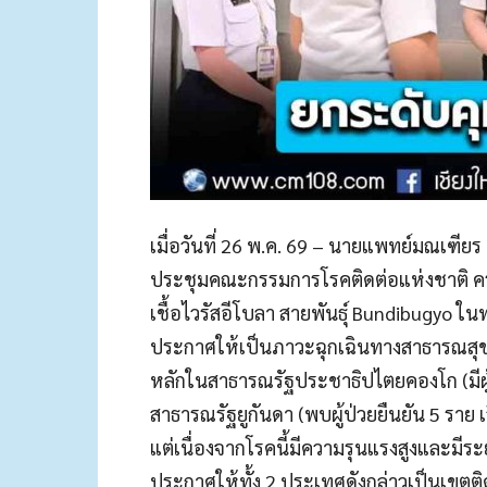
เมื่อวันที่ 26 พ.ค. 69 – นายแพทย์มณเฑีย
ประชุมคณะกรรมการโรคติดต่อแห่งชาติ คร
เชื้อไวรัสอีโบลา สายพันธุ์ Bundibugyo ใ
ประกาศให้เป็นภาวะฉุกเฉินทางสาธารณสุ
หลักในสาธารณรัฐประชาธิปไตยคองโก (มีผู้ป
สาธารณรัฐยูกันดา (พบผู้ป่วยยืนยัน 5 ราย เ
แต่เนื่องจากโรคนี้มีความรุนแรงสูงและมีร
ประกาศให้ทั้ง 2 ประเทศดังกล่าวเป็นเขตต