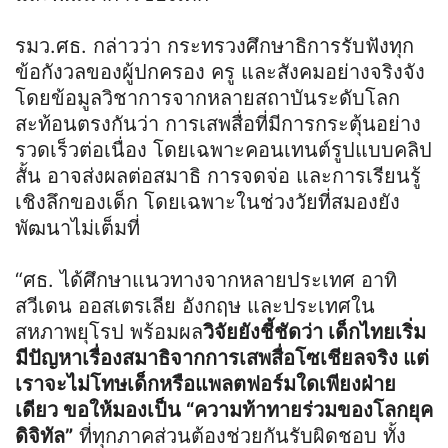
รมว.ศธ. กล่าวว่า กระทรวงศึกษาธิการรับฟังทุก
ข้อกังวลของผู้ปกครอง ครู และสังคมอย่างจริงจัง
โดยข้อมูลวิชาการจากหลายสถาบันระดับโลก
สะท้อนตรงกันว่า การเสพสื่อที่มีการกระตุ้นอย่าง
รวดเร็วต่อเนื่อง โดยเฉพาะคอนเทนต์รูปแบบคลิป
สั้น อาจส่งผลต่อสมาธิ การจดจ่อ และการเรียนรู้
เชิงลึกของเด็ก โดยเฉพาะในช่วงวัยที่สมองยัง
พัฒนาไม่เต็มที่
“ศธ. ได้ศึกษาแนวทางจากหลายประเทศ อาทิ
สวีเดน ออสเตรเลีย อังกฤษ และประเทศใน
สหภาพยุโรป พร้อมผล
วิจัยยังชี้ชัดว่า เด็กไทยเริ่ม
มีปัญหาเรื่องสมาธิจากการเสพสื่อโซเชียลจริง แต่
เราจะไม่โทษเด็กหรือแพลตฟอร์มใดเพียงฝ่าย
เดียว ขอให้มองเป็น “ความท้าทายร่วมของโลกยุค
ดิจิทัล”
ที่ทุกภาคส่วนต้องช่วยกันรับผิดชอบ ทั้ง