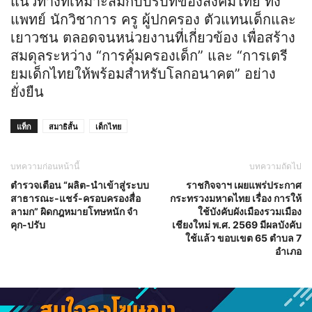
แนวทางที่เหมาะสมกับบริบทของสังคมไทย ทั้ง
แพทย์ นักวิชาการ ครู ผู้ปกครอง ตัวแทนเด็กและ
เยาวชน ตลอดจนหน่วยงานที่เกี่ยวข้อง เพื่อสร้าง
สมดุลระหว่าง “การคุ้มครองเด็ก” และ “การเตรี
ยมเด็กไทยให้พร้อมสำหรับโลกอนาคต” อย่าง
ยั่งยืน
แท็ก
สมาธิสั้น
เด็กไทย
บทความก่อนหน้านี้
บทความถัดไป
ตำรวจเตือน “ผลิต-นำเข้าสู่ระบบ
ราชกิจจาฯ เผยแพร่ประกาศ
สาธารณะ-แชร์-ครอบครองสื่อ
กระทรวงมหาดไทย เรื่อง การให้
ลามก” ผิดกฎหมายโทษหนัก จำ
ใช้บังคับผังเมืองรวมเมือง
คุก-ปรับ
เชียงใหม่ พ.ศ. 2569 มีผลบังคับ
ใช้แล้ว ขอบเขต 65 ตำบล 7
อำเภอ