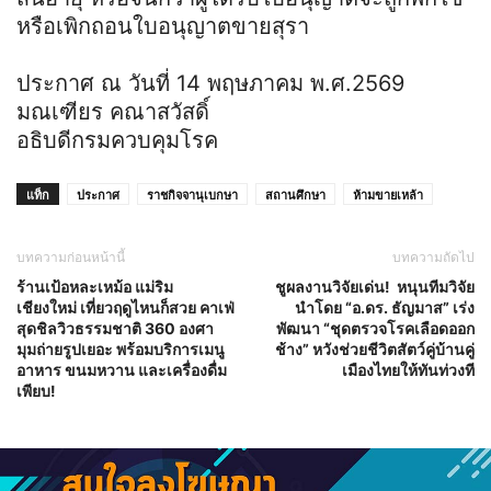
หรือเพิกถอนใบอนุญาตขายสุรา
ประกาศ ณ วันที่ 14 พฤษภาคม พ.ศ.2569
มณเฑียร คณาสวัสดิ์
อธิบดีกรมควบคุมโรค
แท็ก
ประกาศ
ราชกิจจานุเบกษา
สถานศึกษา
ห้ามขายเหล้า
บทความก่อนหน้านี้
บทความถัดไป
ร้านเป้อหละเหม้อ แม่ริม
ชูผลงานวิจัยเด่น! หนุนทีมวิจัย
เชียงใหม่ เที่ยวฤดูไหนก็สวย คาเฟ่
นำโดย “อ.ดร. ธัญมาส” เร่ง
สุดชิลวิวธรรมชาติ 360 องศา
พัฒนา “ชุดตรวจโรคเลือดออก
มุมถ่ายรูปเยอะ พร้อมบริการเมนู
ช้าง” หวังช่วยชีวิตสัตว์คู่บ้านคู่
อาหาร ขนมหวาน และเครื่องดื่ม
เมืองไทยให้ทันท่วงที
เพียบ!