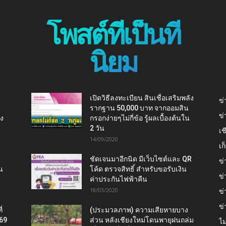
โพสต์ที่เป็นที่
นิยม
เปิดวิธีลงทะเบียน สินเชื่อเสริมพลัง
ข่
รากฐาน 50,000 บาท จากออมสิน
ข่
ยง
กรอกง่ายๆไม่กี่ข้อ รู้ผลเบื้องต้นใน
2 วัน
เช
14/09/2020
เ
ชัดเจนมาอีกนิด มีเว็บไซต์และ QR
ข่
น
โค้ด ตรวจสิทธิ์ สำหรับขอรับเงิน
ข่
ค่าประกันไฟฟ้าคืน
18/03/2020
ข่
ข่
่
(ประมวลภาพ) ความเสียหายบาง
569
ส่วน หลังเชียงใหม่โดนพายุฝนถล่ม
ไม