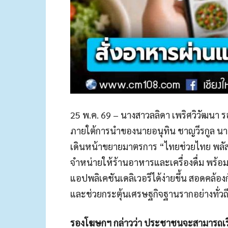
25 พ.ค. 69 – นางสาวลลิดา เพริศวิวัฒนา
ภายใต้การนำของนายอนุทิน ชาญวีรกูล น
เดินหน้าขยายมาตรการ “ไทยช่วยไทย พลัส 60
จำหน่ายให้ร้านอาหารและเครื่องดื่ม พร
แอปพลิเคชันเดลิเวอรีได้ง่ายขึ้น สอดคล้
และช่วยกระตุ้นเศรษฐกิจฐานรากอย่างทั่วถ
รองโฆษกฯ กล่าวว่า ประชาชนจะสามารถเริ่มใช