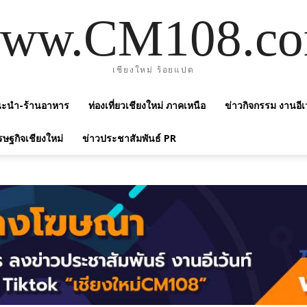
ww.CM108.c
เชียงใหม่ ร้อยแปด
แนะนำ-ร้านอาหาร
ท่องเที่ยวเชียงใหม่ ภาคเหนือ
ข่าวกิจกรรม งานอีเ
รษฐกิจเชียงใหม่
ข่าวประชาสัมพันธ์ PR