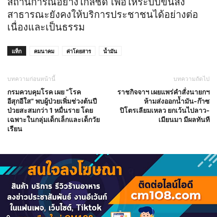
สถานการณ์อย่างใกล้ชิด เพื่อให้ระบบขนส่ง
สาธารณะยังคงให้บริการประชาชนได้อย่างต่อ
เนื่องและเป็นธรรม
แท็ก
คมนาคม
ค่าโดยสาร
น้ำมัน
บทความก่อนหน้านี้
บทความถัดไป
กรมควบคุมโรค เผย “โรค
ราชกิจจาฯ เผยแพร่คำสั่งนายกฯ
อีสุกอีใส” พบผู้ป่วยเพิ่มช่วงต้นปี
ห้ามส่งออกน้ำมัน-ก๊าซ
ป่วยสะสมกว่า 1 หมื่นราย โดย
ปิโตรเลียมเหลว ยกเว้นไปลาว-
เฉพาะในกลุ่มเด็กเล็กและเด็กวัย
เมียนมา มีผลทันที
เรียน