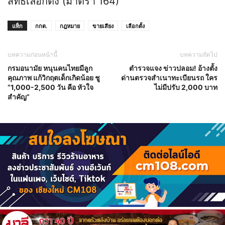
สิทธิเลือกตั้ง (มาตรา 164)
แท็ก
กกต.
กฎหมาย
ขายเสียง
เลือกตั้ง
บทความก่อนหน้านี้
บทความถัดไป
กรมอนามัย หนุนคนไทยมีลูก
ตำรวจแจง ข่าวปลอม! อ้างตั้ง
คุณภาพ แก้วิกฤตเด็กเกิดน้อย ชู
ด่านตรวจสำเนาทะเบียนรถ ใคร
“1,000-2,500 วัน คือ หัวใจ
ไม่มีปรับ 2,000 บาท
สำคัญ”