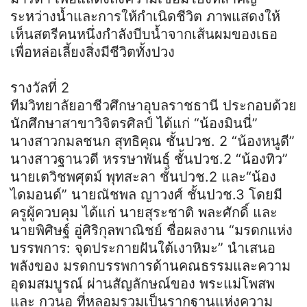
ระหว่างน้ำและการให้กำเนิดชีวิต ภาพแสดงให้
เห็นสตรีคนหนึ่งกำลังบีบน้ำจากเส้นผมของเธอ
เพื่อหล่อเลี้ยงสิ่งมีชีวิตทั้งปวง
รางวัลที่ 2
ทีมวิทยาลัยอาชีวศึกษาอุบลราชธานี ประกอบด้วย
นักศึกษาสาขาวิจิตรศิลป์ ได้แก่ “น้องมินนี่”
นางสาวกมลชนก สุทธิคุณ ชั้นปวช. 2 “น้องหนูดี”
นางสาวฐานวดี หรรษาพันธุ์ ชั้นปวช.2 “น้องทิว”
นายเตวิชพศุตม์ พุทสะลา ชั้นปวช.2 และ“น้อง
ไดมอนด์” นายณัชพล ญาวงศ์ ชั้นปวช.3 โดยมี
ครูผู้ควบคุม ได้แก่ นายสุระชาติ พละศักดิ์ และ
นายพิศิษฐ์ อู่ศิริกุลพาณิชย์ ชื่อผลงาน “มรดกแห่ง
บรรพการ: จุดประกายฝันใต้เงาหิมะ” นำเสนอ
พลังของ มรดกบรรพการด้านคณธรรมและความ
อุดมสมบูรณ์ ผ่านสัญลักษณ์ของ พระแม่โพสพ
และ กวนอู ที่หลอมรวมเป็นรากฐานแห่งความ