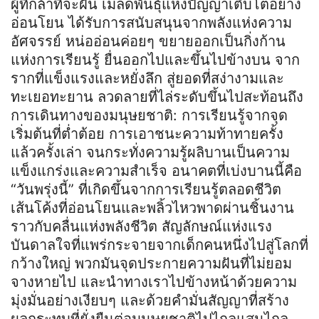
ผู้ที่กล้าที่จะฝัน เมล็ดพันธุ์แห่งปัญญาเติบโตอย่าง
อ่อนโยน ได้รับการสนับสนุนจากพลังแห่งความ
อัศจรรย์ หน่ออ่อนค่อยๆ ขยายออกเป็นกิ่งก้าน
แห่งการเรียนรู้ ยื่นออกไปและขึ้นไปข้างบน จาก
รากที่แข็งแรงและหยั่งลึก สู่ยอดที่สง่างามและ
ทะเยอทะยาน ลวดลายที่ไล่ระดับขึ้นไปสะท้อนถึง
การเดินทางของมนุษยชาติ: การเรียนรู้จากจุด
เริ่มต้นที่ต่ำต้อย การเอาชนะความท้าทายครั้ง
แล้วครั้งเล่า จนกระทั่งความรู้ผลิบานเป็นความ
แข็งแกร่งและความสำเร็จ อนาคตที่เบ่งบานนี้คือ
“วันพรุ่งนี้” ที่เกิดขึ้นจากการเรียนรู้ตลอดชีวิต
เส้นโค้งที่อ่อนโยนและพลิ้วไหวพาดผ่านชิ้นงาน
ราวกับคลื่นแห่งพลังชีวิต สัญลักษณ์แห่งแรง
บันดาลใจที่แพร่กระจายจากเด็กคนหนึ่งไปสู่โลกที่
กว้างใหญ่ พวกมันจุดประกายความฝันที่ไม่ยอม
จางหายไป และนำทางเราไปข้างหน้าด้วยความ
มุ่งมั่นอย่างเงียบๆ และด้วยคำมั่นสัญญาที่สร้าง
ผลกระทบที่ยั่งยืนต่อมนุษยชาติไปไกลแสนไกล