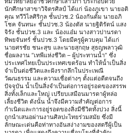
ทีมวิทยาลัยอาชีวศึกษาเสาวภา ประกอบด้วย
นักศึกษาสาขาวิจิตรศิลป์ ได้แก่ น้องภูเขา นายอติ
คุณ ทวีวิไลศิริกุล ชั้นปวช.2 น้องกันดั้ม นายอภิ
โชค จันทนะ ชั้นปวช.3 น้องตัส นายฐิติรัตน์ แสง
จิรัง ชั้นปวช.3 และ น้องแอ๋ม นางสาวปานรดา
ทิพยจันทร์ ชั้นปวช.3 โดยมีครูผู้ควบคุม ได้แก่
นายศรชัย ชนะสุข และนายสุกฤษ สุธญพลาวุฒิ
ชื่อผลงาน “เทพีแห่งชีวิต – ผู้ประทานน้ำ” ซึ่ง
ประเทศไทยเป็นประเทศเขตร้อน ทำให้น้ำเป็นสิ่ง
จำเป็นต่อชีวิตและฝังรากลึกในประเพณี
วัฒนธรรม และความเชื่อต่างๆ ตั้งแต่อดีตจนถึง
ปัจจุบัน น้ำเป็นสิ่งจำเป็นต่อการอยู่รอดของสรรพ
สิ่งทั้งเล็กและใหญ่ เปรียบเสมือนมารดาผู้หล่อ
เลี้ยงชีวิต ดังนั้น น้ำจึงมีความสำคัญต่อการ
กำเนิดและการอยู่รอดของสิ่งมีชีวิตทั้งปวง สิ่งนี้
ถูกนำเสนอผ่านงานศิลปะไทยร่วมสมัย ซึ่งมี
ลักษณะเด่นคือท่าทางอันสง่างามของสตรีผู้เป็น
มารดา เพื่อแสดงถึงความเชื่อมโยงที่สำคัญ