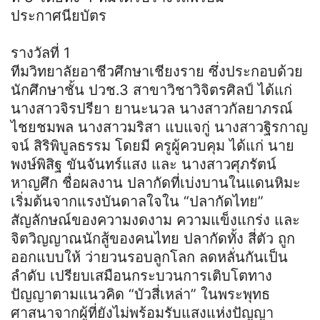
ประกาศนียบัตร
รางวัลที่ 1
ทีมวิทยาลัยอาชีวศึกษาเชียงราย ซึ่งประกอบด้วย
นักศึกษาชั้น ปวช.3 สาขาวิชาวิจิตรศิลป์ ได้แก่
นางสาวจิรปรียา ยานะนวล นางสาวกัลยาภรณ์
ไชยชมพล นางสาวมริสา แบแจกู่ นางสาวฐิรกาญ
จน์ สิริพิบูลธรรม โดยมี ครูผู้ควบคุม ได้แก่ นาย
พงษ์พิสิฐ ขันจันทร์แสง และ นางสาวศุภรัตน์
หาญศึก ชื่อผลงาน ปลากัดที่เบ่งบานในแดนหิมะ
เริ่มต้นจากแรงบันดาลใจใน “ปลากัดไทย”
สัญลักษณ์ของความงดงาม ความแข็งแกร่ง และ
จิตวิญญาณนักสู้ของคนไทย ปลากัดทั้ง สี่ตัว ถูก
ออกแบบให้ ว่ายวนรอบลูกโลก ลดหลั่นกันเป็น
ลำดับ เปรียบเสมือนกระบวนการเติบโตทาง
ปัญญาตามแนวคิด “บัวสี่เหล่า” ในพระพุทธ
ศาสนาจากผู้ที่ยังไม่พร้อมรับแสงแห่งปัญญา