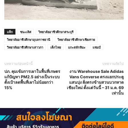
แท็ก
ชนะเลิศ
วิทยาลัยอาชีวศึกษาสระบุรี
วิทยาลัยอาชีวศึกษาอุบลราชธานี
วิทยาลัยอาชีวศึกษาเชียงราย
วิทยาลัยอาชีวศึกษาเสาวภา
เด็กไทย
แกะสลักหิมะ
แชมป์
บทความก่อนหน้านี้
บทความถัดไป
ปภ. คุมเข้มการเผาในพื้นที่เกษตร
งาน Warehouse Sale Adidas
แก้ปัญหา PM2.5 อย่างเป็นระบบ
Vans Converse ตรงแยกประตู
ตั้งเป้าลดพื้นที่เผาไม่น้อยกว่า
แสนปุง ฝั่งตรงข้ามสวนบวกหาด
15%
เชียงใหม่ ตั้งแต่วันนี้ – 31 ม.ค. 69
เท่านั้น