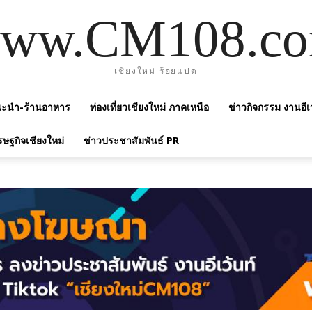
ww.CM108.c
เชียงใหม่ ร้อยแปด
แนะนำ-ร้านอาหาร
ท่องเที่ยวเชียงใหม่ ภาคเหนือ
ข่าวกิจกรรม งานอีเ
รษฐกิจเชียงใหม่
ข่าวประชาสัมพันธ์ PR