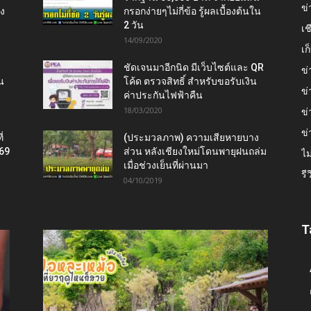
ข่
ยง
กรอกง่ายๆไม่กี่ข้อ รู้ผลเบื้องต้นใน
2 วัน
เช
14/09/2020
เ
ชัดเจนมาอีกนิด มีเว็บไซต์และ QR
ข่
น
โค้ด ตรวจสิทธิ์ สำหรับขอรับเงิน
ข่
ค่าประกันไฟฟ้าคืน
18/03/2020
ข่
ข่
่
(ประมวลภาพ) ความเสียหายบาง
569
ส่วน หลังเชียงใหม่โดนพายุฝนถล่ม
ไม
เมื่อช่วงเย็นที่ผ่านมา
รี
04/10/2019
T