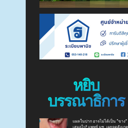
หยิบ
บรรณาธิการ
แผลในปาก อาจไม่ได้เป็น “ขาง”
เสมอไป! แพทย์ มช. เผยจุดสังเกต