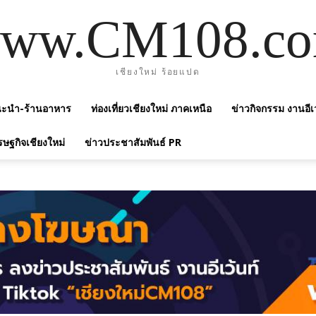
ww.CM108.c
เชียงใหม่ ร้อยแปด
แนะนำ-ร้านอาหาร
ท่องเที่ยวเชียงใหม่ ภาคเหนือ
ข่าวกิจกรรม งานอีเ
รษฐกิจเชียงใหม่
ข่าวประชาสัมพันธ์ PR