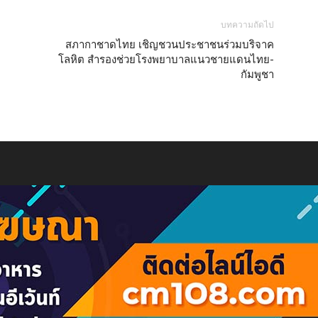
บทความถัดไป
สภากาชาดไทย เชิญชวนประชาชนร่วมบริจาค
โลหิต สำรองช่วยโรงพยาบาลแนวชายแดนไทย-
กัมพูชา