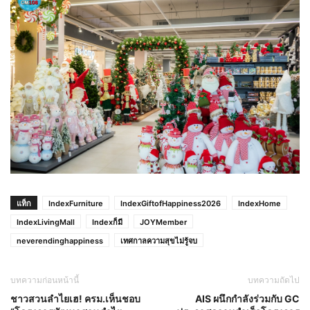
แท็ก
IndexFurniture
IndexGiftofHappiness2026
IndexHome
IndexLivingMall
Indexก็มี
JOYMember
neverendinghappiness
เทศกาลความสุขไม่รู้จบ
บทความก่อนหน้านี้
บทความถัดไป
ชาวสวนลำไยเฮ! ครม.เห็นชอบ
AIS ผนึกกำลังร่วมกับ GC