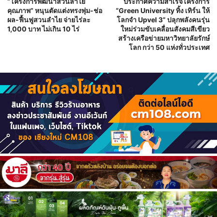
“โครงการพัฒนาสวนลำไย
ประกาศความสำเร็จโครงการ
คุณภาพ” หนุนตัดแต่งทรงพุ่ม-ช่อ
“Green University ทิ้ง เทิร์น ให้
ผล-ฟื้นฟูสวนลำไย จ่ายไร่ละ
โลกจำ Upvel 3” ปลุกพลังคนรุ่น
1,000 บาท ไม่เกิน 10 ไร่
ใหม่ร่วมขับเคลื่อนสังคมสีเขียว
สร้างเครือข่ายมหาวิทยาลัยรักษ์
โลก กว่า 50 แห่งทั่วประเทศ