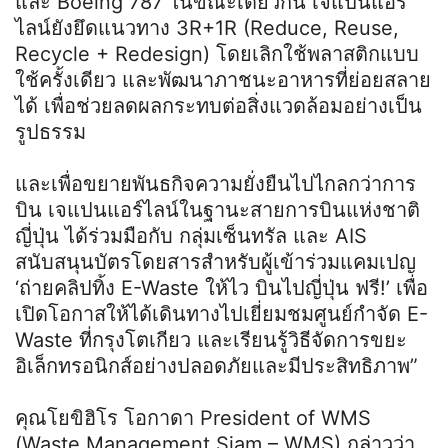
และ Boeing 787 ในขณะเดียวกัน เจแปนแอร์
ไลน์ยังยึดแนวทาง 3R+1R (Reduce, Reuse,
Recycle + Redesign) โดยเลิกใช้พลาสติกแบบ
ใช้ครั้งเดียว และพัฒนาภาชนะอาหารที่ย่อยสลาย
ได้ เพื่อช่วยลดผลกระทบต่อสิ่งแวดล้อมอย่างเป็น
รูปธรรม
และเพื่อขยายพันธกิจความยั่งยืนไปไกลกว่าการ
บิน เจแปนแอร์ไลน์ในฐานะสายการบินแห่งชาติ
ญี่ปุ่น ได้ร่วมมือกับ กลุ่มเซ็นทรัล และ AIS
สนับสนุนบัตรโดยสารสำหรับผู้เข้าร่วมแคมเปญ
‘ถ่ายคลิปทิ้ง E-Waste ให้ไว บินไปญี่ปุ่น ฟรี!’ เพื่อ
เปิดโอกาสให้ได้เดินทางไปเยี่ยมชมศูนย์กำจัด E-
Waste ที่กรุงโตเกียว และเรียนรู้วิธีจัดการขยะ
อิเล็กทรอนิกส์อย่างปลอดภัยและมีประสิทธิภาพ”
คุณโยขิฮิโร โอกาดา President of WMS
(Waste Management Siam – WMS) กล่าวว่า