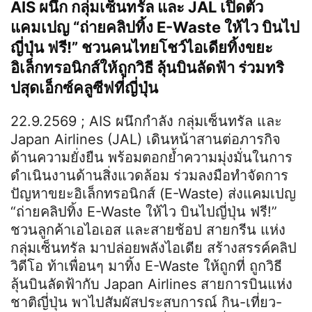
AIS ผนึก กลุ่มเซ็นทรัล และ JAL เปิดตัว
แคมเปญ “ถ่ายคลิปทิ้ง E-Waste ให้ไว บินไป
ญี่ปุ่น ฟรี!” ชวนคนไทยโชว์ไอเดียทิ้งขยะ
อิเล็กทรอนิกส์ให้ถูกวิธี ลุ้นบินลัดฟ้า ร่วมทริ
ปสุดเอ็กซ์คลูซีฟที่ญี่ปุ่น
22.9.2569 ; AIS ผนึกกำลัง กลุ่มเซ็นทรัล และ
Japan Airlines (JAL) เดินหน้าสานต่อภารกิจ
ด้านความยั่งยืน พร้อมตอกย้ำความมุ่งมั่นในการ
ดำเนินงานด้านสิ่งแวดล้อม ร่วมลงมือทำจัดการ
ปัญหาขยะอิเล็กทรอนิกส์ (E-Waste) ส่งแคมเปญ
“ถ่ายคลิปทิ้ง E-Waste ให้ไว บินไปญี่ปุ่น ฟรี!”
ชวนลูกค้าเอไอเอส และสายช้อป สายกรีน แห่ง
กลุ่มเซ็นทรัล มาปล่อยพลังไอเดีย สร้างสรรค์คลิป
วิดีโอ ท้าเพื่อนๆ มาทิ้ง E-Waste ให้ถูกที่ ถูกวิธี
ลุ้นบินลัดฟ้ากับ Japan Airlines สายการบินแห่ง
ชาติญี่ปุ่น พาไปสัมผัสประสบการณ์ กิน-เที่ยว-