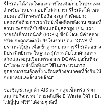
รีไซเคิลได้ส่วนใหญ่จะถูกรีไซเคิลภายในประเทศ
สำหรับส่วนประกอบที่ไม่สามารถรีไซเคิลได้ เช่น
แบตเตอรี่โทรศัพท์มือถือ จะถูกกำจัดอย่าง
ปลอดภัยด้วยการเผาไหม้เพื่อผลิตพลังงาน ขณะที่
ส่วนประกอบที่ซับซ้อนแต่มีมูลค่าสูง เช่น แผง
วงจรอิเล็กทรอนิกส์ (PCBs) ซึ่งมีโลหะมีค่าหลาย
ชนิด จะถูกส่งต่อไปยังโรงงานของ DOWA ที่
ประเทศญี่ปุ่น เพื่อเข้าสู่กระบวนการรีไซเคิลอย่าง
มีประสิทธิภาพ ในฐานะผู้นำระดับโลกด้านการ
สกัดและหมุนเวียนทรัพยากร DOWA มุ่งมั่นที่จะ
นำโลหะเหล่านี้กลับมาใช้ในกระบวนการ
อุตสาหกรรมอีกครั้ง พร้อมสร้างอนาคตที่ยั่งยืนให้
กับสังคมและสิ่งแวดล้อม”
ขอเชิญชวนลูกค้า AIS และ กลุ่มเซ็นทรัล ร่วม
สนุกกับกิจกรรม “ถ่ายคลิปทิ้ง E-Waste ให้ไว บิน
ไปญี่ปุ่น ฟรี!” ได้ง่ายๆ ดังนี้