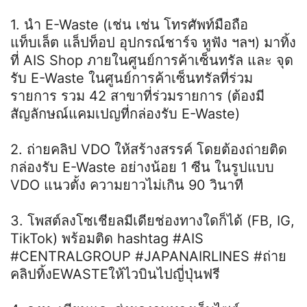
1. นำ E-Waste (เช่น เช่น โทรศัพท์มือถือ
แท็บเล็ต แล็ปท็อป อุปกรณ์ชาร์จ หูฟัง ฯลฯ) มาทิ้ง
ที่ AIS Shop ภายในศูนย์การค้าเซ็นทรัล และ จุด
รับ E-Waste ในศูนย์การค้าเซ็นทรัลที่ร่วม
รายการ รวม 42 สาขาที่ร่วมรายการ (ต้องมี
สัญลักษณ์แคมเปญที่กล่องรับ E-Waste)
2. ถ่ายคลิป VDO ให้สร้างสรรค์ โดยต้องถ่ายติด
กล่องรับ E-Waste อย่างน้อย 1 ซีน ในรูปแบบ
VDO แนวตั้ง ความยาวไม่เกิน 90 วินาที
3. โพสต์ลงโซเชียลมีเดียช่องทางใดก็ได้ (FB, IG,
TikTok) พร้อมติด hashtag #AIS
#CENTRALGROUP #JAPANAIRLINES #ถ่าย
คลิปทิ้งEWASTEให้ไวบินไปญี่ปุ่นฟรี