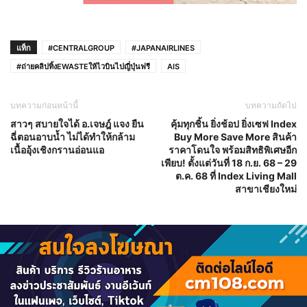
แท็ก
#CENTRALGROUP
#JAPANAIRLINES
#ถ่ายคลิปทิ้งEWASTEให้ไวบินไปญี่ปุ่นฟรี
AIS
บทความก่อนหน้านี้
บทความถัดไป
สาวๆ สบายใจได้ อ.เจษฎ์ แจง ยืน
คุ้มทุกชิ้น ยิ่งช้อป ยิ่งเซฟ Index
ฉี่ตอนอาบน้ำ ไม่ได้ทำให้กล้าม
Buy More Save More สินค้า
เนื้ออุ้งเชิงกรานอ่อนแอ
ราคาโดนใจ พร้อมสิทธิพิเศษอีก
เพียบ! ตั้งแต่วันที่ 18 ก.ย. 68 – 29
ต.ค. 68 ที่ Index Living Mall
สาขาเชียงใหม่