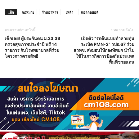
แท็ก
กฎหมาย
ร้านอาหาร
เหล้า
แอลกอฮอล์
บทความก่อนหน้านี้
บทความถัดไป
เช็กเลย! ผู้ประกันตน ม.33,39
เปิดตัว “รถต้นแบบทำลายทุ่น
ตรวจสุขภาพประจำปี ฟรี 14
ระเบิด PMN-2” วปอ.67 ร่วม
รายการ กับโรงพยาบาลที่ร่วม
สวทช. ส่งมอบให้กองทัพบก นำไป
โครงการตามสิทธิ
ใช้ในภารกิจการป้องกันประเทศ
พื้นที่ชายแดน