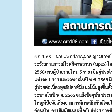
5 ก.ย. 68 – นายแพทย์ภาณุมาศ ญาณเวทย์ส
ระวังสถานการณ์โรคฝีดาษวานร (Mpox) โดย
2568) พบผู้ป่วยรายใหม่ 5 ราย เป็นผู้ป่
แห่งละ 1 ราย และเฉพาะในปี พ.ศ. 2568 มีผ
ผู้ป่วยต่อเนื่องทุกสัปดาห์มีแนวโน้มสูงขึ้
ระบาดในปี พ.ศ. 2565 จนถึงปัจจุบัน ประเท
ใหญ่มีปัจจัยเสี่ยงจากการมีเพศสัมพันธ์โดยไม
ก่อนป่วย การสัมผัสแนบเนื้อกับผู้ป่วย จากข้