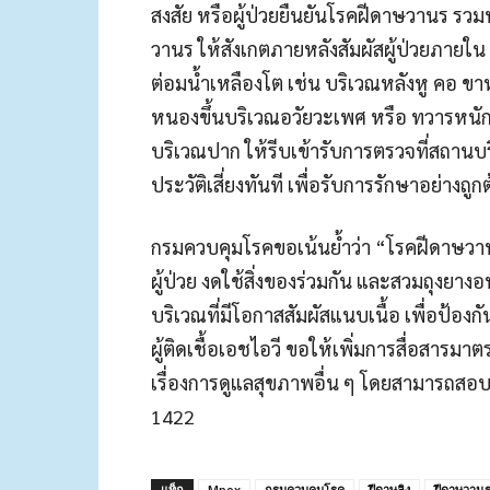
สงสัย หรือผู้ป่วยยืนยันโรคฝีดาษวานร รวมทั้
วานร ให้สังเกตภายหลังสัมผัสผู้ป่วยภายใน 
ต่อมน้ำเหลืองโต เช่น บริเวณหลังหู คอ ขาหนี
หนองขึ้นบริเวณอวัยวะเพศ หรือ ทวารหนัก 
บริเวณปาก ให้รีบเข้ารับการตรวจที่สถา
ประวัติเสี่ยงทันที เพื่อรับการรักษาอย่างถูก
กรมควบคุมโรคขอเน้นย้ำว่า “โรคฝีดาษวานร
ผู้ป่วย งดใช้สิ่งของร่วมกัน และสวมถุงยางอ
บริเวณที่มีโอกาสสัมผัสแนบเนื้อ เพื่อป้องก
ผู้ติดเชื้อเอชไอวี ขอให้เพิ่มการสื่อสาร
เรื่องการดูแลสุขภาพอื่น ๆ โดยสามารถสอบถ
1422
แท็ก
Mpox
กรมควบคุมโรค
ฝีดาษลิง
ฝีดาษวาน