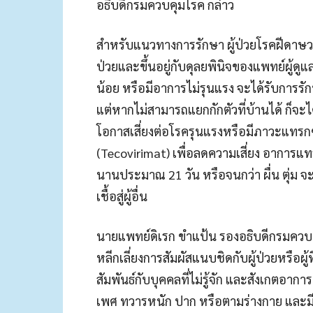
อธิบดีกรมควบคุมโรค กล่าว
สำหรับแนวทางการรักษา ผู้ป่วยโรคฝีดาษ
ป่วยและขึ้นอยู่กับดุลยพินิจของแพทย์ผู้ดูแล
น้อย หรือมีอาการไม่รุนแรง จะได้รับการร
แต่หากไม่สามารถแยกกักตัวที่บ้านได้ ก็จะได
โอกาสเสี่ยงต่อโรครุนแรงหรือมีภาวะแทรกซ
(Tecovirimat) เพื่อลดความเสี่ยง อาการแ
นานประมาณ 21 วัน หรือจนกว่า ผื่น ตุ่ม
เชื้อสู่ผู้อื่น
นายแพทย์ดิเรก ขำแป้น รองอธิบดีกรมควบคุม
หลีกเลี่ยงการสัมผัสแนบชิดกับผู้ป่วยหรือผู้
สัมพันธ์กับบุคคลที่ไม่รู้จัก และสังเกตอากา
เพศ ทวารหนัก ปาก หรือตามร่างกาย และมีปร