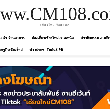
ww.CM108.c
เชียงใหม่ ร้อยแปด
แนะนำ-ร้านอาหาร
ท่องเที่ยวเชียงใหม่ ภาคเหนือ
ข่าวกิจกรรม งานอีเ
รษฐกิจเชียงใหม่
ข่าวประชาสัมพันธ์ PR