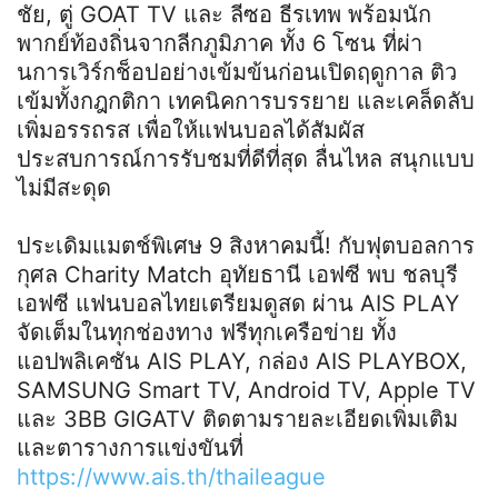
ชัย, ตู่ GOAT TV และ ลีซอ ธีรเทพ พร้อมนัก
พากย์ท้องถิ่นจากลีกภูมิภาค ทั้ง 6 โซน ที่ผ่า
นการเวิร์กช็อปอย่างเข้มข้นก่อนเปิดฤดูกาล ติว
เข้มทั้งกฎกติกา เทคนิคการบรรยาย และเคล็ดลับ
เพิ่มอรรถรส เพื่อให้แฟนบอลได้สัมผัส
ประสบการณ์การรับชมที่ดีที่สุด ลื่นไหล สนุกแบบ
ไม่มีสะดุด
ประเดิมแมตช์พิเศษ 9 สิงหาคมนี้! กับฟุตบอลการ
กุศล Charity Match อุทัยธานี เอฟซี พบ ชลบุรี
เอฟซี แฟนบอลไทยเตรียมดูสด ผ่าน AIS PLAY
จัดเต็มในทุกช่องทาง ฟรีทุกเครือข่าย ทั้ง
แอปพลิเคชัน AIS PLAY, กล่อง AIS PLAYBOX,
SAMSUNG Smart TV, Android TV, Apple TV
และ 3BB GIGATV ติดตามรายละเอียดเพิ่มเติม
และตารางการแข่งขันที่
https://www.ais.th/thaileague