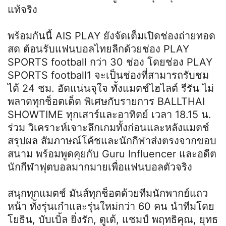
แท้จริง
พร้อมกันนี้ AIS PLAY ยังจัดเต็มเปิดช่องถ่ายทอด
สด ต้อนรับแฟนบอลไทยลีกด้วยช่อง PLAY
SPORTS football กว่า 30 ช่อง โดยช่อง PLAY
SPORTS football1 จะเป็นช่องที่สามารถรับชม
ได้ 24 ชม. อัดแน่นจุใจ ทั้งแมตช์ไฮไลต์ รีรัน ไม่
พลาดทุกช็อตเด็ด พิเศษกับรายการ BALLTHAI
SHOWTIME ทุกเสาร์และอาทิตย์ เวลา 18.15 น.
ร่วม วิเคราะห์เจาะลึกเกมทั้งก่อนและหลังแมตช์
สรุปผล สัมภาษณ์โค้ชและนักกีฬาส่งตรงจากขอบ
สนาม พร้อมพูดคุยกับ Guru Influencer และอดีต
นักกีฬาฟุตบอลมากมายเพื่อแฟนบอลตัวจริง
สนุกทุกแมตช์ มันส์ทุกช็อตด้วยทีมนักพากย์แถว
หน้า ทั้งรุ่นเก๋าและรุ่นใหม่กว่า 60 คน นำทีมโดย
โยธิน, บับเบิ้ล ยิ่งรัก, ตูเต้, แชมป์ พฤทธิคุณ, ยุทธ