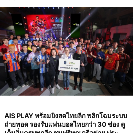
AIS PLAY พร้อมยิงสดไทยลีก พลิกโฉมระบบ
ถ่ายทอด รองรับแฟนบอลไทยกว่า 30 ช่อง
ดู