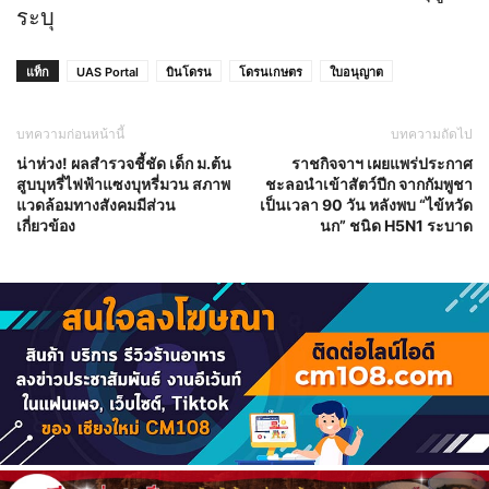
ระบุ
แท็ก
UAS Portal
บินโดรน
โดรนเกษตร
ใบอนุญาต
บทความก่อนหน้านี้
บทความถัดไป
น่าห่วง! ผลสำรวจชี้ชัด เด็ก ม.ต้น
ราชกิจจาฯ เผยแพร่ประกาศ
สูบบุหรี่ไฟฟ้าแซงบุหรี่มวน สภาพ
ชะลอนำเข้าสัตว์ปีก จากกัมพูชา
แวดล้อมทางสังคมมีส่วน
เป็นเวลา 90 วัน หลังพบ “ไข้หวัด
เกี่ยวข้อง
นก” ชนิด H5N1 ระบาด