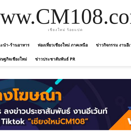
ww.CM108.c
เชียงใหม่ ร้อยแปด
แนะนำ-ร้านอาหาร
ท่องเที่ยวเชียงใหม่ ภาคเหนือ
ข่าวกิจกรรม งานอีเ
รษฐกิจเชียงใหม่
ข่าวประชาสัมพันธ์ PR