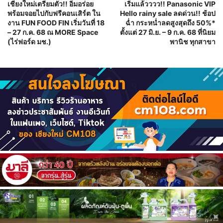
เชียงใหม่เตรียมตัว!! อิ่มอร่อย
เริ่มแล้วววว!! Panasonic VIP
พร้อมจอยไปกับฟรีคอนเสิร์ต ใน
Hello rainy sale ลดด่วน!! ช้อป
งาน FUN FOOD FIN เริ่มวันที่ 18
ฉ่ำ กระหน่ำลดสูงสุดถึง 50%*
– 27 ก.ค. 68 ณ MORE Space
ตั้งแต่ 27 มิ.ย. – 9 ก.ค. 68 ที่นิยม
(ไร่ฟอร์ด มช.)
พานิช ทุกสาขา