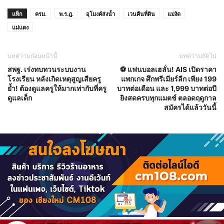
แท็ก
ครม.
พ.ร.ฎ.
อุโมงค์ส่งน้ำ
เวนคืนที่ดิน
แม่งัด
แม่แตง
บทความก่อนหน้านี้
บทความถัดไป
สพฐ. เร่งทบทวนระบบงาน
⚽️ แฟนบอลเฮลั่น! AIS เปิดราคา
โรงเรียน หลังเกิดเหตุสูญเสียครู
แพกเกจ ศึกพรีเมียร์ลีก เพียง 199
ย้ำ! ต้องดูแลครูให้มากเท่ากับที่ครู
บาทต่อเดือน และ 1,999 บาทต่อปี
ดูแลเด็ก
ยิงสดครบทุกแมตช์ ตลอดฤดูกาล
สมัครได้แล้ววันนี้