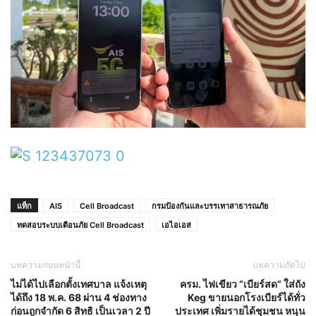
แท็ก
AIS
Cell Broadcast
กรมป้องกันและบรรเทาสาธารณภัย
ทดสอบระบบเตือนภัย Cell Broadcast
เอไอเอส
บทความก่อนหน้านี้
บทความถัดไป
ไม่ได้ไปเลือกตั้งเทศบาล แจ้งเหตุ
ครม. ไฟเขียว “เบียร์สด” ใส่ถัง
ได้ถึง 18 พ.ค. 68 ผ่าน 4 ช่องทาง
Keg ขายนอกโรงเบียร์ได้ทั่ว
ก่อนถูกจำกัด 6 สิทธิ เป็นเวลา 2 ปี
ประเทศ เพิ่มรายได้ชุมชน หนุน