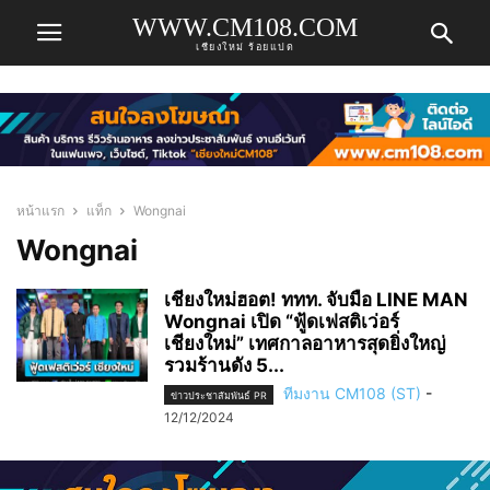
WWW.CM108.COM
เชียงใหม่ ร้อยแปด
หน้าแรก
แท็ก
Wongnai
Wongnai
เชียงใหม่ฮอต! ททท. จับมือ LINE MAN
Wongnai เปิด “ฟู้ดเฟสติเว่อร์
เชียงใหม่” เทศกาลอาหารสุดยิ่งใหญ่
รวมร้านดัง 5...
ทีมงาน CM108 (ST)
-
ข่าวประชาสัมพันธ์ PR
12/12/2024