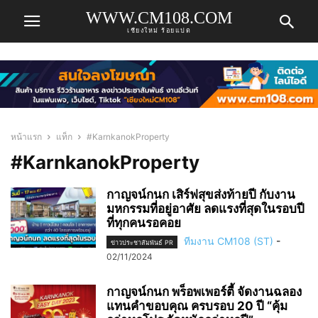
WWW.CM108.COM
เชียงใหม่ ร้อยแปด
หน้าแรก
แท็ก
#KarnkanokProperty
#KarnkanokProperty
กาญจน์กนก เสิร์ฟสุขส่งท้ายปี กับงาน
มหกรรมที่อยู่อาศัย ลดแรงที่สุดในรอบปี
ที่ทุกคนรอคอย
ทีมงาน CM108 (ST)
-
ข่าวประชาสัมพันธ์ PR
02/11/2024
กาญจน์กนก พร็อพเพอร์ตี้ จัดงานฉลอง
แทนคำขอบคุณ ครบรอบ 20 ปี “คุ้ม