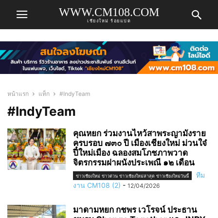
WWW.CM108.COM
เชียงใหม่ ร้อยแปด
หน้าแรก
แท็ก
#IndyTeam
#IndyTeam
คุณหยก ร่วมงานไหว้สาพระญามังราย
ครบรอบ ๗๓๐ ปี เมืองเชียงใหม่ ม่วนใจ๋
ปี๋ใหม่เมือง ฉลองสมโภชภาพวาด
จิตรกรรมฝาผนังประเพณี ๑๒ เดือน
ทีม
ข่าวเชียงใหม่ ข่าวด่วน ข่าวเชียงใหม่ล่าสุด ข่าวเชียงใหม่วันนี้
งาน CM108 (2)
-
12/04/2026
มาดามหยก กชพร เวโรจน์ ประธาน