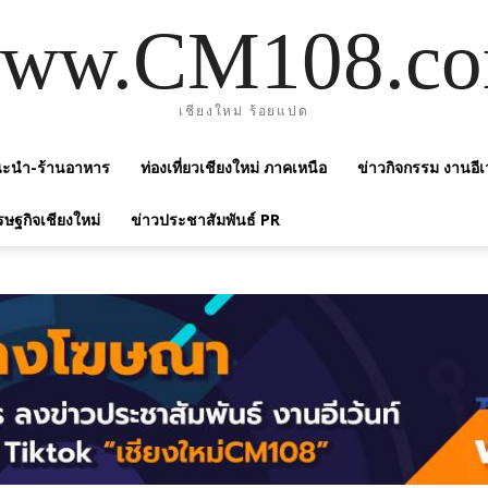
ww.CM108.c
เชียงใหม่ ร้อยแปด
แนะนำ-ร้านอาหาร
ท่องเที่ยวเชียงใหม่ ภาคเหนือ
ข่าวกิจกรรม งานอีเ
รษฐกิจเชียงใหม่
ข่าวประชาสัมพันธ์ PR