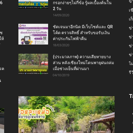
ข่
16
กรอกง่ายๆไม่กี่ข้อ รู้ผลเบื้องต้นใน
2 วัน
เช
14/09/2020
เ
ชัดเจนมาอีกนิด มีเว็บไซต์และ QR
ข่
าช
โค้ด ตรวจสิทธิ์ สำหรับขอรับเงิน
ข่
ห้
ค่าประกันไฟฟ้าคืน
ร
18/03/2020
ข่
ข่
(ประมวลภาพ) ความเสียหายบาง
ส่วน หลังเชียงใหม่โดนพายุฝนถล่ม
ไม
โรค
เมื่อช่วงเย็นที่ผ่านมา
รี
04/10/2019
น
T