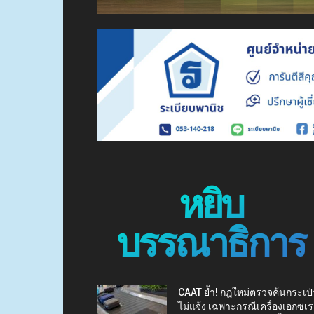
หยิบ
บรรณาธิการ
CAAT ย้ำ! กฎใหม่ตรวจค้นกระเป๋
ไม่แจ้ง เฉพาะกรณีเครื่องเอกซเร