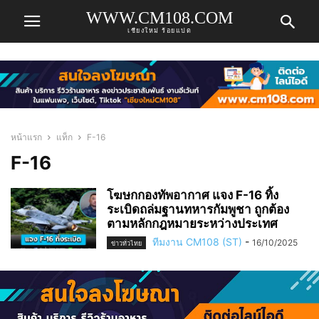
WWW.CM108.COM
เชียงใหม่ ร้อยแปด
หน้าแรก
แท็ก
F-16
F-16
โฆษกกองทัพอากาศ แจง F-16 ทิ้ง
ระเบิดถล่มฐานทหารกัมพูชา ถูกต้อง
ตามหลักกฎหมายระหว่างประเทศ
ทีมงาน CM108 (ST)
-
16/10/2025
ข่าวทั่วไทย