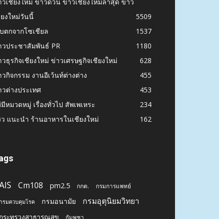
าวเชียงใหม่ ข่าวด่วน ข่าวเชียงใหม่ล่าสุด ข่าว
ียงใหม่วันนี้
5509
ก็บตกจากโซเชียล
1537
าวประชาสัมพันธ์ PR
1180
าวธุรกิจเชียงใหม่ ข่าวเศรษฐกิจเชียงใหม่
628
าวกิจกรรม งานอีเว้นท์ต่างต่าง
455
าวต่างประเทศ
453
่มีหมวดหมู่ เรื่องทั่วไป สัพเพเหระ
234
วิว แนะนำ ร้านอาหารในเชียงใหม่
162
ags
AIS
Cm108
pm2.5
กกต.
กรมการแพทย์
กรมอุตุนิยมวิทยา
กรมอนามัย
กรมควบคุมโรค
กระทรวงสาธารณสุข
กัมพูชา