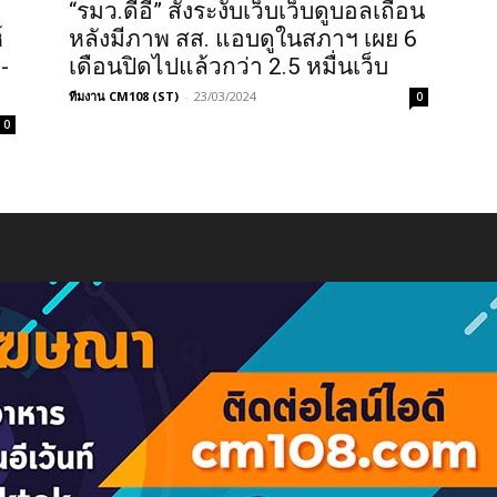
“รมว.ดีอี” สั่งระงับเว็บเว็บดูบอลเถื่อน
์
หลังมีภาพ สส. แอบดูในสภาฯ เผย 6
-
เดือนปิดไปแล้วกว่า 2.5 หมื่นเว็บ
ทีมงาน CM108 (ST)
-
23/03/2024
0
0