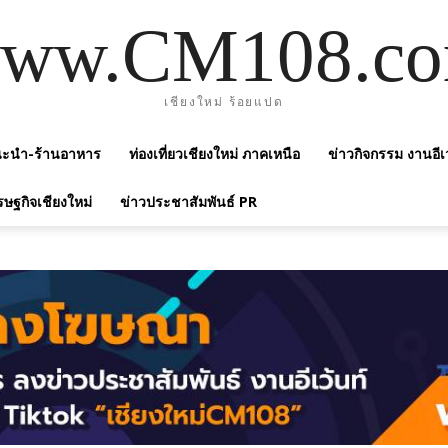
ww.CM108.c
เชียงใหม่ ร้อยแปด
แนะนำ-ร้านอาหาร
ท่องเที่ยวเชียงใหม่ ภาคเหนือ
ข่าวกิจกรรม งานอีเ
รษฐกิจเชียงใหม่
ข่าวประชาสัมพันธ์ PR