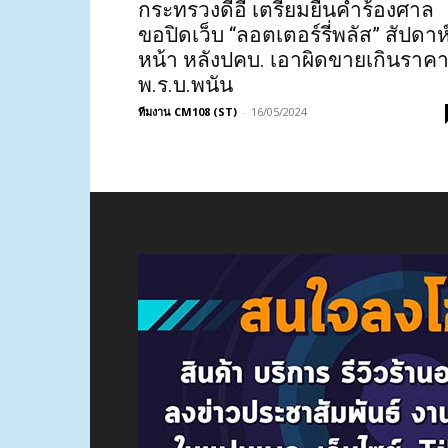
กระทรวงดีอี เตรียมยื่นคำร้องศาล
ขอปิดเว็บ “ลอตเตอร์รี่พลัส” สัปดาห
หน้า หลังปคบ. เอาผิดขายเกินราคา
พ.ร.บ.พนัน
ทีมงาน CM108 (ST)
-
16/05/2024