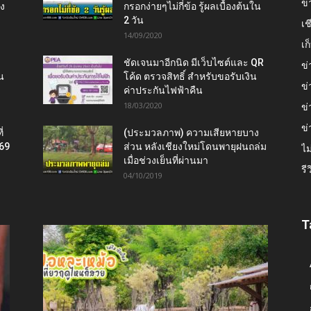
ข่
ยง
กรอกง่ายๆไม่กี่ข้อ รู้ผลเบื้องต้นใน
2 วัน
เช
14/09/2020
เ
ชัดเจนมาอีกนิด มีเว็บไซต์และ QR
ข่
น
โค้ด ตรวจสิทธิ์ สำหรับขอรับเงิน
ข่
ค่าประกันไฟฟ้าคืน
18/03/2020
ข่
ข่
่
(ประมวลภาพ) ความเสียหายบาง
569
ส่วน หลังเชียงใหม่โดนพายุฝนถล่ม
ไม
เมื่อช่วงเย็นที่ผ่านมา
รี
04/10/2019
T