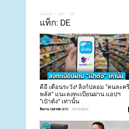
หน้าแรก
แท็ก
DE
แท็ก: DE
ดีอี เตือนระวัง! ลิงก์ปลอม “คนละครึ
พลัส” แนะลงทะเบียนผ่าน แอปฯ
“เป๋าตัง” เท่านั้น
ทีมงาน CM108 (ST)
-
20/10/2025