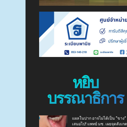
หยิบ
บรรณาธิการ
แผลในปาก อาจไม่ได้เป็น “ขาง”
เสมอไป! แพทย์ มช. เผยจุดสังเกต