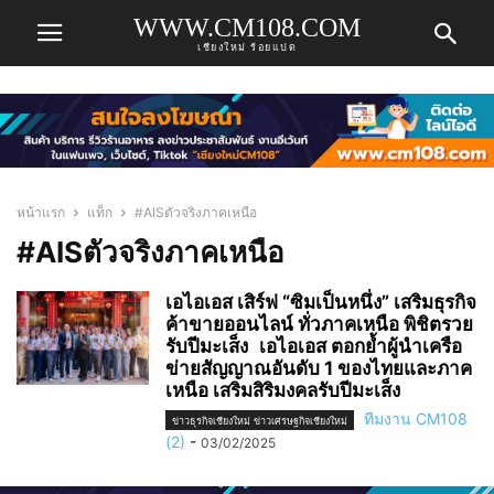
WWW.CM108.COM
เชียงใหม่ ร้อยแปด
หน้าแรก
แท็ก
#AISตัวจริงภาคเหนือ
#AISตัวจริงภาคเหนือ
เอไอเอส เสิร์ฟ “ซิมเป็นหนึ่ง” เสริมธุรกิจ
ค้าขายออนไลน์ ทั่วภาคเหนือ พิชิตรวย
รับปีมะเส็ง เอไอเอส ตอกย้ำผู้นำเครือ
ข่ายสัญญาณอันดับ 1 ของไทยและภาค
เหนือ เสริมสิริมงคลรับปีมะเส็ง
ทีมงาน CM108
ข่าวธุรกิจเชียงใหม่ ข่าวเศรษฐกิจเชียงใหม่
(2)
-
03/02/2025