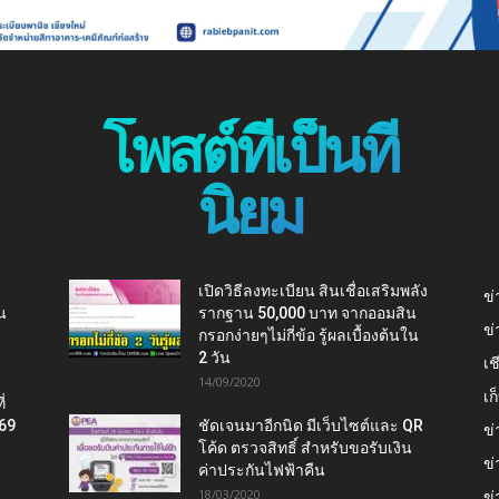
โพสต์ที่เป็นที่
นิยม
เปิดวิธีลงทะเบียน สินเชื่อเสริมพลัง
ข่
น
รากฐาน 50,000 บาท จากออมสิน
ข่
กรอกง่ายๆไม่กี่ข้อ รู้ผลเบื้องต้นใน
2 วัน
เช
14/09/2020
เ
่
569
ชัดเจนมาอีกนิด มีเว็บไซต์และ QR
ข่
โค้ด ตรวจสิทธิ์ สำหรับขอรับเงิน
ข่
ค่าประกันไฟฟ้าคืน
18/03/2020
ข่