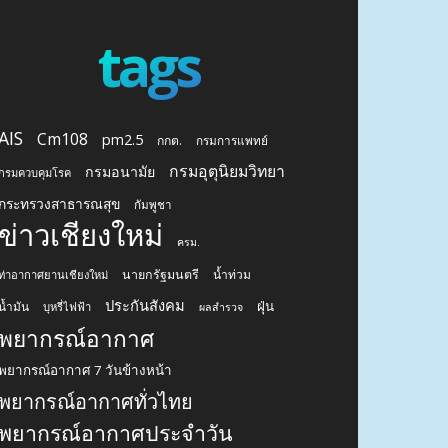
tags
AIS
Cm108
pm2.5
กกต.
กรมการแพทย์
กรมอุตุนิยมวิทยา
กรมอนามัย
กรมควบคุมโรค
กระทรวงสาธารณสุข
กัมพูชา
ข่าวเชียงใหม่
ครม.
นายกรัฐมนตรี
น้ำท่วม
ท่าอากาศยานเชียงใหม่
ประกันสังคม
ฝุ่น
น้ำมัน
บุหรี่ไฟฟ้า
ผลสำรวจ
พยากรณ์อากาศ
พยากรณ์อากาศ 7 วันข้างหน้า
พยากรณ์อากาศทั่วไทย
พยากรณ์อากาศประจำวัน