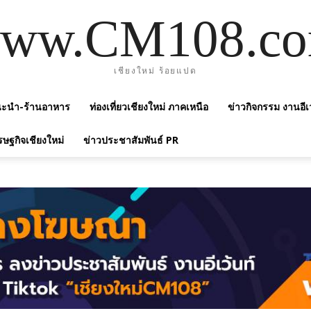
ww.CM108.c
เชียงใหม่ ร้อยแปด
แนะนำ-ร้านอาหาร
ท่องเที่ยวเชียงใหม่ ภาคเหนือ
ข่าวกิจกรรม งานอีเ
รษฐกิจเชียงใหม่
ข่าวประชาสัมพันธ์ PR