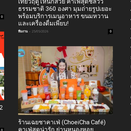
เที่ยวฤดูไหนก็สวย คาเฟ่สุดชิลวิว
ธรรมชาติ 360 องศา มุมถ่ายรูปเยอะ
พร้อมบริการเมนูอาหาร ขนมหวาน
0
และเครื่องดื่มเพียบ!
ทีมงาน
-
25/05/2026
0
12
ร้านเฉยชาคาเฟ่ (ChoeiCha Café)
คาเฟ่สุดน่ารัก ย่านหนองหอย
0