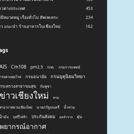
าวต่างประเทศ
453
่มีหมวดหมู่ เรื่องทั่วไป สัพเพเหระ
234
วิว แนะนำ ร้านอาหารในเชียงใหม่
162
ags
AIS
Cm108
pm2.5
กกต.
กรมการแพทย์
กรมอุตุนิยมวิทยา
กรมอนามัย
กรมควบคุมโรค
กระทรวงสาธารณสุข
กัมพูชา
ข่าวเชียงใหม่
ครม.
นายกรัฐมนตรี
น้ำท่วม
ท่าอากาศยานเชียงใหม่
ประกันสังคม
ฝุ่น
น้ำมัน
บุหรี่ไฟฟ้า
ผลสำรวจ
พยากรณ์อากาศ