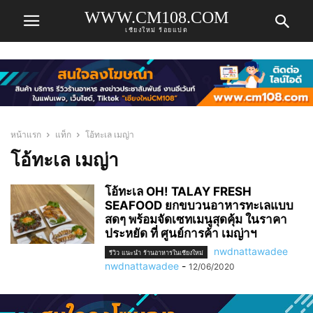
WWW.CM108.COM
เชียงใหม่ ร้อยแปด
หน้าแรก
แท็ก
โอ้ทะเล เมญ่า
โอ้ทะเล เมญ่า
โอ้ทะเล OH! TALAY FRESH
SEAFOOD ยกขบวนอาหารทะเลแบบ
สดๆ พร้อมจัดเซทเมนูสุดคุ้ม ในราคา
ประหยัด ที่ ศูนย์การค้า เมญ่าฯ
nwdnattawadee
รีวิว แนะนำ ร้านอาหารในเชียงใหม่
nwdnattawadee
-
12/06/2020