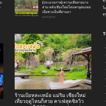
ข่
ับ
(ประมวลภาพ) ความเสียหายบาง
ง
ส่วน หลังเชียงใหม่โดนพายุฝนถล่ม
ไม
เมื่อช่วงเย็นที่ผ่านมา
รี
04/10/2019
T
ร้านเป้อหละเหม้อ แม่ริม เชียงใหม่
เที่ยวฤดูไหนก็สวย คาเฟ่สุดชิลวิว