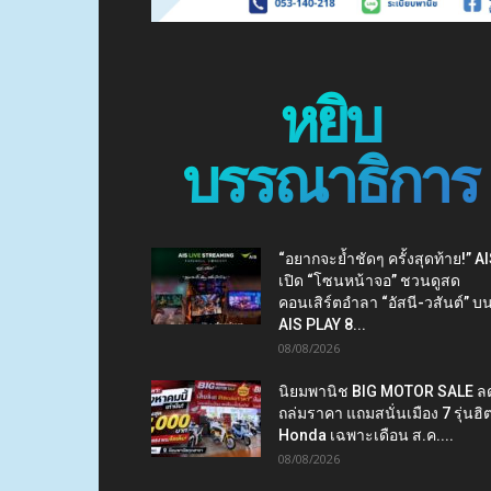
หยิบ
บรรณาธิการ
“อยากจะย้ำชัดๆ ครั้งสุดท้าย!” A
เปิด “โซนหน้าจอ” ชวนดูสด
คอนเสิร์ตอำลา “อัสนี-วสันต์” บ
AIS PLAY 8...
08/08/2026
นิยมพานิช BIG MOTOR SALE ล
ถล่มราคา แถมสนั่นเมือง 7 รุ่นฮิ
Honda เฉพาะเดือน ส.ค....
08/08/2026