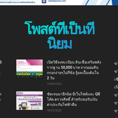
โพสต์ที่เป็นที่
นิยม
IS
เปิดวิธีลงทะเบียน สินเชื่อเสริมพลัง
ข่
รากฐาน 50,000 บาท จากออมสิน
ข่
น
กรอกง่ายๆไม่กี่ข้อ รู้ผลเบื้องต้นใน
2 วัน
เช
14/09/2020
เ
ด
ชัดเจนมาอีกนิด มีเว็บไซต์และ QR
ข่
ต
โค้ด ตรวจสิทธิ์ สำหรับขอรับเงิน
ข่
ค่าประกันไฟฟ้าคืน
18/03/2020
ข่