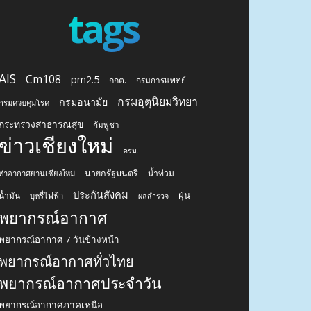
tags
AIS
Cm108
pm2.5
กกต.
กรมการแพทย์
กรมอุตุนิยมวิทยา
กรมอนามัย
กรมควบคุมโรค
กระทรวงสาธารณสุข
กัมพูชา
ข่าวเชียงใหม่
ครม.
นายกรัฐมนตรี
น้ำท่วม
ท่าอากาศยานเชียงใหม่
ประกันสังคม
ฝุ่น
น้ำมัน
บุหรี่ไฟฟ้า
ผลสำรวจ
พยากรณ์อากาศ
พยากรณ์อากาศ 7 วันข้างหน้า
พยากรณ์อากาศทั่วไทย
พยากรณ์อากาศประจำวัน
พยากรณ์อากาศภาคเหนือ