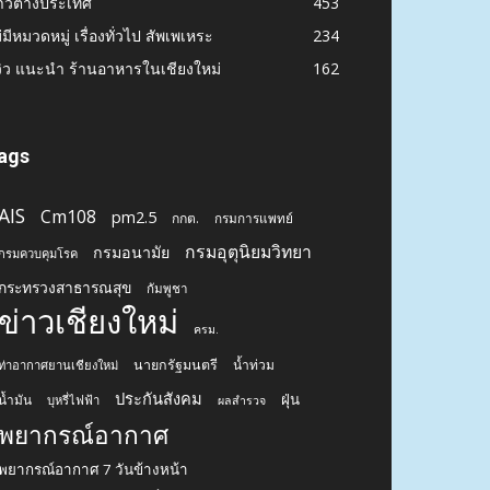
าวต่างประเทศ
453
่มีหมวดหมู่ เรื่องทั่วไป สัพเพเหระ
234
วิว แนะนำ ร้านอาหารในเชียงใหม่
162
ags
AIS
Cm108
pm2.5
กกต.
กรมการแพทย์
กรมอุตุนิยมวิทยา
กรมอนามัย
กรมควบคุมโรค
กระทรวงสาธารณสุข
กัมพูชา
ข่าวเชียงใหม่
ครม.
นายกรัฐมนตรี
น้ำท่วม
ท่าอากาศยานเชียงใหม่
ประกันสังคม
ฝุ่น
น้ำมัน
บุหรี่ไฟฟ้า
ผลสำรวจ
พยากรณ์อากาศ
พยากรณ์อากาศ 7 วันข้างหน้า