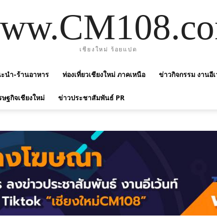
ww.CM108.c
เชียงใหม่ ร้อยแปด
แนะนำ-ร้านอาหาร
ท่องเที่ยวเชียงใหม่ ภาคเหนือ
ข่าวกิจกรรม งานอีเ
รษฐกิจเชียงใหม่
ข่าวประชาสัมพันธ์ PR