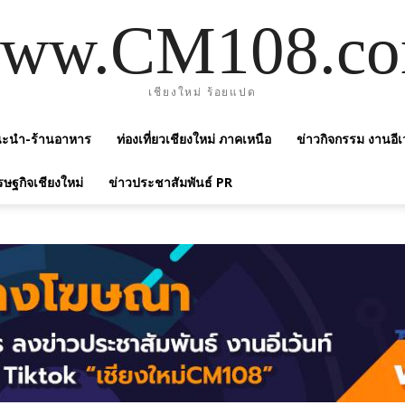
ww.CM108.c
เชียงใหม่ ร้อยแปด
แนะนำ-ร้านอาหาร
ท่องเที่ยวเชียงใหม่ ภาคเหนือ
ข่าวกิจกรรม งานอีเ
รษฐกิจเชียงใหม่
ข่าวประชาสัมพันธ์ PR