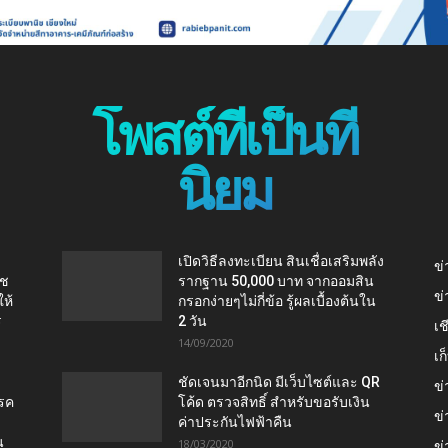
โพสต์ที่เป็นที่
นิยม
เปิดวิธีลงทะเบียน สินเชื่อเสริมพลัง
ข่
าช
รากฐาน 50,000 บาท จากออมสิน
ข่
ห้
กรอกง่ายๆไม่กี่ข้อ รู้ผลเบื้องต้นใน
ร
2 วัน
เช
14/09/2020
เ
ชัดเจนมาอีกนิด มีเว็บไซต์และ QR
ข่
โรค
โค้ด ตรวจสิทธิ์ สำหรับขอรับเงิน
ข่
ค่าประกันไฟฟ้าคืน
น
18/03/2020
ข่