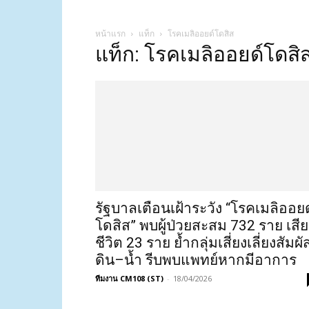
หน้าแรก
แท็ก
โรคเมลิออยด์โดสิส
แท็ก: โรคเมลิออยด์โดสิ
รัฐบาลเตือนเฝ้าระวัง “โรคเมลิออยด
โดสิส” พบผู้ป่วยสะสม 732 ราย เสีย
ชีวิต 23 ราย ย้ำกลุ่มเสี่ยงเลี่ยงสัมผั
ดิน–น้ำ รีบพบแพทย์หากมีอาการ
ทีมงาน CM108 (ST)
-
18/04/2026