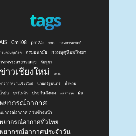
tags
AIS
Cm108
pm2.5
กกต.
กรมการแพทย์
กรมอุตุนิยมวิทยา
กรมอนามัย
กรมควบคุมโรค
กระทรวงสาธารณสุข
กัมพูชา
ข่าวเชียงใหม่
ครม.
นายกรัฐมนตรี
น้ำท่วม
ท่าอากาศยานเชียงใหม่
ประกันสังคม
ฝุ่น
น้ำมัน
บุหรี่ไฟฟ้า
ผลสำรวจ
พยากรณ์อากาศ
พยากรณ์อากาศ 7 วันข้างหน้า
พยากรณ์อากาศทั่วไทย
พยากรณ์อากาศประจำวัน