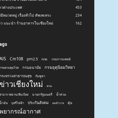
าวต่างประเทศ
453
่มีหมวดหมู่ เรื่องทั่วไป สัพเพเหระ
234
วิว แนะนำ ร้านอาหารในเชียงใหม่
162
ags
AIS
Cm108
pm2.5
กกต.
กรมการแพทย์
กรมอุตุนิยมวิทยา
กรมอนามัย
กรมควบคุมโรค
กระทรวงสาธารณสุข
กัมพูชา
ข่าวเชียงใหม่
ครม.
นายกรัฐมนตรี
น้ำท่วม
ท่าอากาศยานเชียงใหม่
ประกันสังคม
ฝุ่น
น้ำมัน
บุหรี่ไฟฟ้า
ผลสำรวจ
พยากรณ์อากาศ