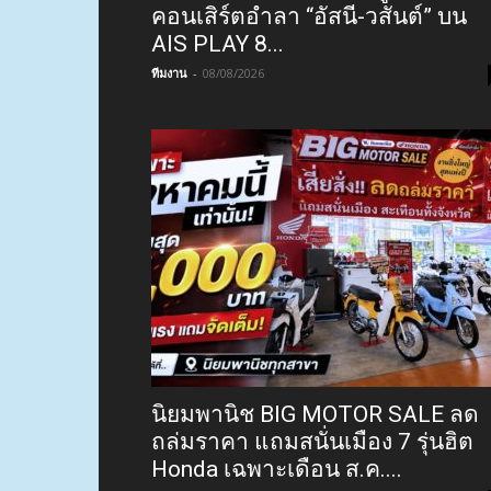
คอนเสิร์ตอำลา “อัสนี-วสันต์” บน
AIS PLAY 8...
ทีมงาน
-
08/08/2026
นิยมพานิช BIG MOTOR SALE ลด
ถล่มราคา แถมสนั่นเมือง 7 รุ่นฮิต
Honda เฉพาะเดือน ส.ค....