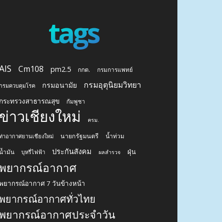
tags
AIS
Cm108
pm2.5
กกต.
กรมการแพทย์
กรมอุตุนิยมวิทยา
กรมอนามัย
กรมควบคุมโรค
กระทรวงสาธารณสุข
กัมพูชา
ข่าวเชียงใหม่
ครม.
นายกรัฐมนตรี
น้ำท่วม
ท่าอากาศยานเชียงใหม่
ประกันสังคม
ฝุ่น
น้ำมัน
บุหรี่ไฟฟ้า
ผลสำรวจ
พยากรณ์อากาศ
พยากรณ์อากาศ 7 วันข้างหน้า
พยากรณ์อากาศทั่วไทย
พยากรณ์อากาศประจำวัน