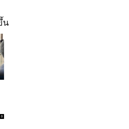
ึ้น
ย
0