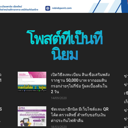
โพสต์ที่เป็นที่
นิยม
ว
เปิดวิธีลงทะเบียน สินเชื่อเสริมพลัง
ข่
1
รากฐาน 50,000 บาท จากออมสิน
ข่
กรอกง่ายๆไม่กี่ข้อ รู้ผลเบื้องต้นใน
2 วัน
เช
14/09/2020
เ
IS
ชัดเจนมาอีกนิด มีเว็บไซต์และ QR
ข่
โค้ด ตรวจสิทธิ์ สำหรับขอรับเงิน
ข่
น
ค่าประกันไฟฟ้าคืน
18/03/2020
ข่