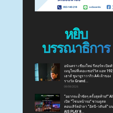
หยิบ
บรรณาธิการ
อนันตรา เชียงใหม่ รีสอร์ท เปิดตั
เมนูใหม่ที่เดอะเซอร์วิส แอท 192
เฮาส์ ชูมายูราวากิว A4 เจ้าของ
รางวัล Grand...
08/08/2026
“อยากจะย้ำชัดๆ ครั้งสุดท้าย!” A
เปิด “โซนหน้าจอ” ชวนดูสด
คอนเสิร์ตอำลา “อัสนี-วสันต์” บ
AIS PLAY 8...