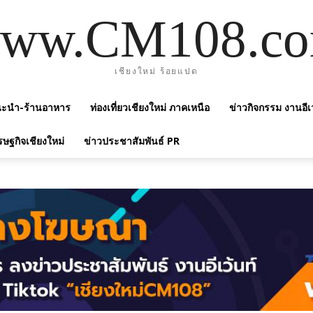
ww.CM108.c
เชียงใหม่ ร้อยแปด
แนะนำ-ร้านอาหาร
ท่องเที่ยวเชียงใหม่ ภาคเหนือ
ข่าวกิจกรรม งานอีเ
รษฐกิจเชียงใหม่
ข่าวประชาสัมพันธ์ PR