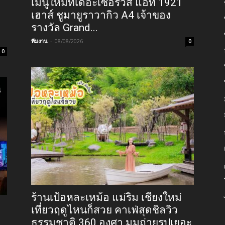
เมนูใหม่ที่เดอะเซอร์วิส แอท 1921
เฮาส์ ชูมายูราวากิว A4 เจ้าของ
รางวัล Grand...
ทีมงาน
-
08/08/2026
0
0
ร้านเป้อหละเหม้อ แม่ริม เชียงใหม่
เที่ยวฤดูไหนก็สวย คาเฟ่สุดชิลวิว
ธรรมชาติ 360 องศา มุมถ่ายรูปเยอะ