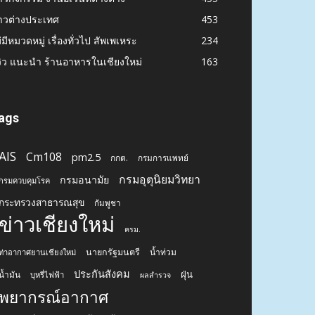
าวต่างประเทศ
453
่มีหมวดหมู่ เรื่องทั่วไป สัพเพเหระ
234
วิว แนะนำ ร้านอาหารในเชียงใหม่
163
ags
AIS
Cm108
pm2.5
กกต.
กรมการแพทย์
กรมอุตุนิยมวิทยา
กรมอนามัย
กรมควบคุมโรค
กระทรวงสาธารณสุข
กัมพูชา
ข่าวเชียงใหม่
ครม.
นายกรัฐมนตรี
น้ำท่วม
ท่าอากาศยานเชียงใหม่
ประกันสังคม
ฝุ่น
น้ำมัน
บุหรี่ไฟฟ้า
ผลสำรวจ
พยากรณ์อากาศ