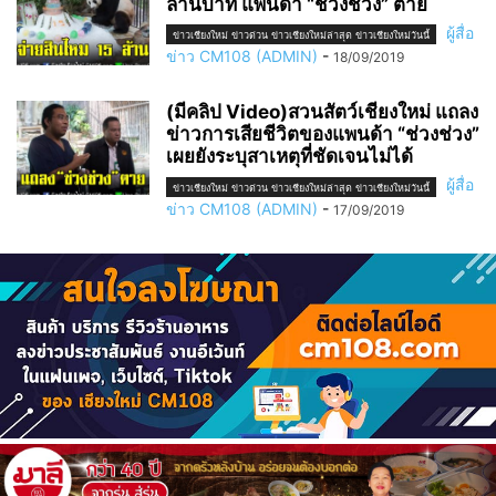
ล้านบาท แพนด้า “ช่วงช่วง” ตาย
ผู้สื่อ
ข่าวเชียงใหม่ ข่าวด่วน ข่าวเชียงใหม่ล่าสุด ข่าวเชียงใหม่วันนี้
ข่าว CM108 (ADMIN)
-
18/09/2019
(มีคลิป Video)สวนสัตว์เชียงใหม่ แถลง
ข่าวการเสียชีวิตของแพนด้า “ช่วงช่วง”
เผยยังระบุสาเหตุที่ชัดเจนไม่ได้
ผู้สื่อ
ข่าวเชียงใหม่ ข่าวด่วน ข่าวเชียงใหม่ล่าสุด ข่าวเชียงใหม่วันนี้
ข่าว CM108 (ADMIN)
-
17/09/2019