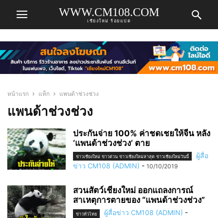
WWW.CM108.COM
เชียงใหม่ ร้อยแปด
หน้าแรก
แท็ก
แพนด้าช่วงช่วง
แพนด้าช่วงช่วง
ประกันจ่าย 100% ค่าชดเชยให้จีน หลัง
‘แพนด้าช่วงช่วง’ ตาย
ผู้สื่อ
ข่าวเชียงใหม่ ข่าวด่วน ข่าวเชียงใหม่ล่าสุด ข่าวเชียงใหม่วันนี้
ข่าว CM108 (ADMIN)
-
10/10/2019
สวนสัตว์เชียงใหม่ ออกแถลงการณ์
สาเหตุการตายของ “แพนด้าช่วงช่วง”
ผู้สื่อข่าว CM108 (ADMIN)
-
ข่าวทั่วไทย