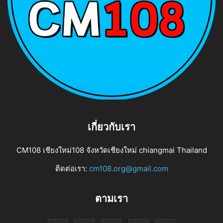
เกี่ยวกับเรา
CM108 เชียงใหม่108 จังหวัดเชียงใหม่ chiangmai Thailand
ติดต่อเรา:
cm108.org@gmail.com
ตามเรา