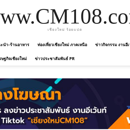
ww.CM108.c
เชียงใหม่ ร้อยแปด
แนะนำ-ร้านอาหาร
ท่องเที่ยวเชียงใหม่ ภาคเหนือ
ข่าวกิจกรรม งานอีเ
รษฐกิจเชียงใหม่
ข่าวประชาสัมพันธ์ PR