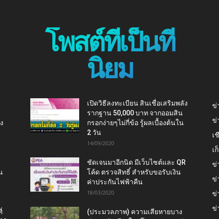
โพสต์ที่เป็นที่
นิยม
เปิดวิธีลงทะเบียน สินเชื่อเสริมพลัง
ข่
รากฐาน 50,000 บาท จากออมสิน
ข่
ยง
กรอกง่ายๆไม่กี่ข้อ รู้ผลเบื้องต้นใน
2 วัน
เช
14/09/2020
เ
ชัดเจนมาอีกนิด มีเว็บไซต์และ QR
ข่
น
โค้ด ตรวจสิทธิ์ สำหรับขอรับเงิน
ข่
ค่าประกันไฟฟ้าคืน
18/03/2020
ข่
ข่
่
(ประมวลภาพ) ความเสียหายบาง