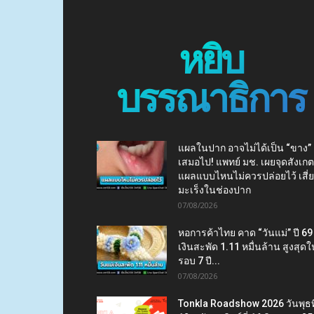
หยิบ
บรรณาธิการ
แผลในปาก อาจไม่ได้เป็น “ขาง”
เสมอไป! แพทย์ มช. เผยจุดสังเกต
แผลแบบไหนไม่ควรปล่อยไว้ เสี่
มะเร็งในช่องปาก
07/08/2026
หอการค้าไทย คาด “วันแม่” ปี 69
เงินสะพัด 1.11 หมื่นล้าน สูงสุดใ
รอบ 7 ปี...
07/08/2026
Tonkla Roadshow 2026 วันพุธที