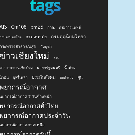
tags
AIS
Cm108
pm2.5
กกต.
กรมการแพทย์
กรมอุตุนิยมวิทยา
กรมอนามัย
กรมควบคุมโรค
กระทรวงสาธารณสุข
กัมพูชา
ข่าวเชียงใหม่
ครม.
นายกรัฐมนตรี
น้ำท่วม
ท่าอากาศยานเชียงใหม่
ประกันสังคม
ฝุ่น
น้ำมัน
บุหรี่ไฟฟ้า
ผลสำรวจ
พยากรณ์อากาศ
พยากรณ์อากาศ 7 วันข้างหน้า
พยากรณ์อากาศทั่วไทย
พยากรณ์อากาศประจำวัน
พยากรณ์อากาศภาคเหนือ
พยากรณ์อากาศวันนี้