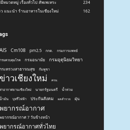
่มีหมวดหมู่ เรื่องทั่วไป สัพเพเหระ
234
วิว แนะนำ ร้านอาหารในเชียงใหม่
162
ags
AIS
Cm108
pm2.5
กกต.
กรมการแพทย์
กรมอุตุนิยมวิทยา
กรมอนามัย
กรมควบคุมโรค
กระทรวงสาธารณสุข
กัมพูชา
ข่าวเชียงใหม่
ครม.
นายกรัฐมนตรี
น้ำท่วม
ท่าอากาศยานเชียงใหม่
ประกันสังคม
ฝุ่น
น้ำมัน
บุหรี่ไฟฟ้า
ผลสำรวจ
พยากรณ์อากาศ
พยากรณ์อากาศ 7 วันข้างหน้า
พยากรณ์อากาศทั่วไทย