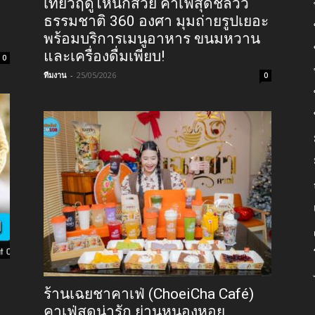
เที่ยวฤดูไหนก็สวย คาเฟ่สุดชิลวิว
ธรรมชาติ 360 องศา มุมถ่ายรูปเยอะ
พร้อมบริการเมนูอาหาร ขนมหวาน
และเครื่องดื่มเพียบ!
0
ทีมงาน
-
25/05/2026
0
ร้านเฉยชาคาเฟ่ (ChoeiCha Café)
คาเฟ่สุดน่ารัก ย่านหนองหอย