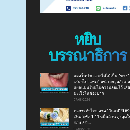
หยิบ
บรรณาธิการ
แผลในปาก อาจไม่ได้เป็น “ขาง”
เสมอไป! แพทย์ มช. เผยจุดสังเกต
แผลแบบไหนไม่ควรปล่อยไว้ เสี่
มะเร็งในช่องปาก
07/08/2026
หอการค้าไทย คาด “วันแม่” ปี 69
เงินสะพัด 1.11 หมื่นล้าน สูงสุดใ
รอบ 7 ปี...
07/08/2026