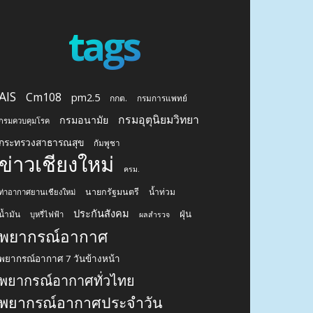
tags
AIS
Cm108
pm2.5
กกต.
กรมการแพทย์
กรมอุตุนิยมวิทยา
กรมอนามัย
กรมควบคุมโรค
กระทรวงสาธารณสุข
กัมพูชา
ข่าวเชียงใหม่
ครม.
นายกรัฐมนตรี
น้ำท่วม
ท่าอากาศยานเชียงใหม่
ประกันสังคม
ฝุ่น
น้ำมัน
บุหรี่ไฟฟ้า
ผลสำรวจ
พยากรณ์อากาศ
พยากรณ์อากาศ 7 วันข้างหน้า
พยากรณ์อากาศทั่วไทย
พยากรณ์อากาศประจำวัน