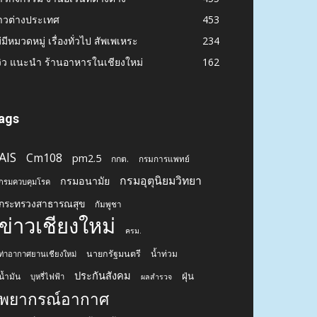
าวต่างประเทศ
453
่มีหมวดหมู่ เรื่องทั่วไป สัพเพเหระ
234
วิว แนะนำ ร้านอาหารในเชียงใหม่
162
ags
AIS
Cm108
pm2.5
กกต.
กรมการแพทย์
กรมอุตุนิยมวิทยา
กรมอนามัย
กรมควบคุมโรค
กระทรวงสาธารณสุข
กัมพูชา
ข่าวเชียงใหม่
ครม.
นายกรัฐมนตรี
น้ำท่วม
ท่าอากาศยานเชียงใหม่
ประกันสังคม
ฝุ่น
น้ำมัน
บุหรี่ไฟฟ้า
ผลสำรวจ
พยากรณ์อากาศ