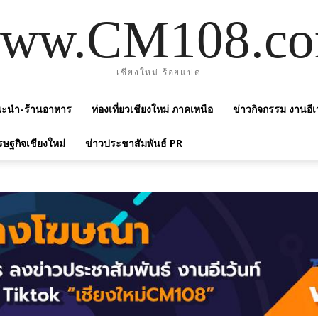
ww.CM108.c
เชียงใหม่ ร้อยแปด
แนะนำ-ร้านอาหาร
ท่องเที่ยวเชียงใหม่ ภาคเหนือ
ข่าวกิจกรรม งานอีเ
รษฐกิจเชียงใหม่
ข่าวประชาสัมพันธ์ PR