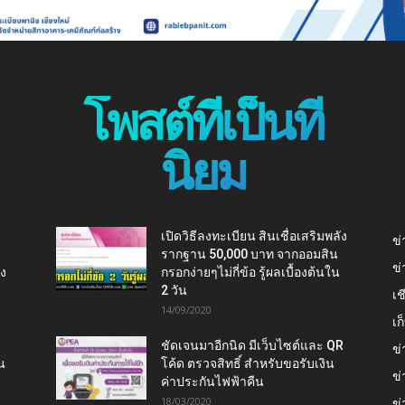
โพสต์ที่เป็นที่
นิยม
เปิดวิธีลงทะเบียน สินเชื่อเสริมพลัง
ข่
รากฐาน 50,000 บาท จากออมสิน
ข่
ยง
กรอกง่ายๆไม่กี่ข้อ รู้ผลเบื้องต้นใน
2 วัน
เช
14/09/2020
เ
ชัดเจนมาอีกนิด มีเว็บไซต์และ QR
ข่
น
โค้ด ตรวจสิทธิ์ สำหรับขอรับเงิน
ข่
ค่าประกันไฟฟ้าคืน
18/03/2020
ข่