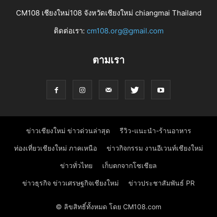
CM108 เชียงใหม่108 จังหวัดเชียงใหม่ chiangmai Thailand
ติดต่อเรา:
cm108.org@gmail.com
ตามเรา
ข่าวเชียงใหม่ ข่าวด่วนล่าสุด
รีวิว-แนะนำ-ร้านอาหาร
ท่องเที่ยวเชียงใหม่ ภาคเหนือ
ข่าวกิจกรรม งานอีเวนท์เชียงใหม่
ข่าวทั่วไทย
เก็บตกจากโซเชียล
ข่าวธุรกิจ ข่าวเศรษฐกิจเชียงใหม่
ข่าวประชาสัมพันธ์ PR
© ลิขสิทธิ์ทั้งหมด โดย CM108.com