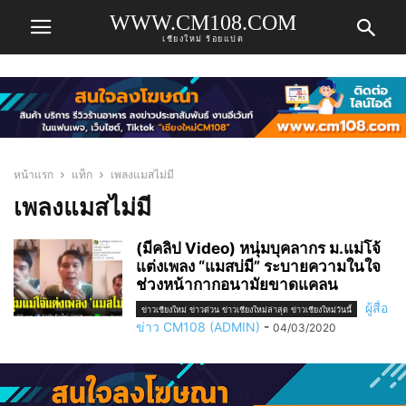
WWW.CM108.COM
เชียงใหม่ ร้อยแปด
หน้าแรก
แท็ก
เพลงแมสไม่มี
เพลงแมสไม่มี
(มีคลิป Video) หนุ่มบุคลากร ม.แม่โจ้
แต่งเพลง “แมสบ่มี” ระบายความในใจ
ช่วงหน้ากากอนามัยขาดแคลน
ผู้สื่อ
ข่าวเชียงใหม่ ข่าวด่วน ข่าวเชียงใหม่ล่าสุด ข่าวเชียงใหม่วันนี้
ข่าว CM108 (ADMIN)
-
04/03/2020