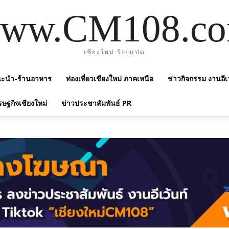
ww.CM108.c
เชียงใหม่ ร้อยแปด
แนะนำ-ร้านอาหาร
ท่องเที่ยวเชียงใหม่ ภาคเหนือ
ข่าวกิจกรรม งานอีเ
รษฐกิจเชียงใหม่
ข่าวประชาสัมพันธ์ PR