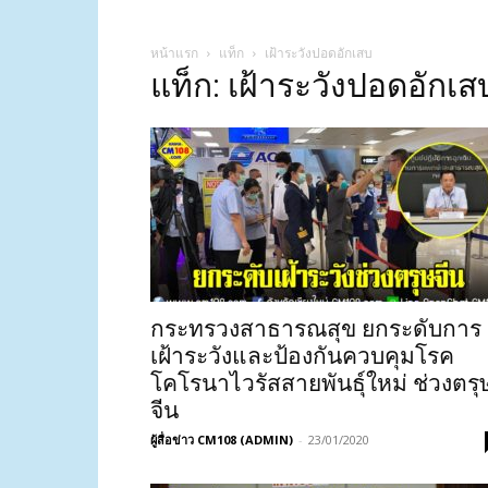
หน้าแรก
แท็ก
เฝ้าระวังปอดอักเสบ
แท็ก: เฝ้าระวังปอดอักเส
กระทรวงสาธารณสุข ยกระดับการ
เฝ้าระวังและป้องกันควบคุมโรค
โคโรนาไวรัสสายพันธุ์ใหม่ ช่วงตรุ
จีน
ผู้สื่อข่าว CM108 (ADMIN)
-
23/01/2020