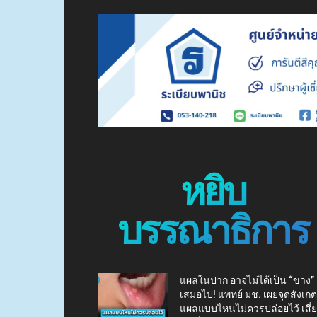
หยิบ
บรรณาธิการ
แผลในปาก อาจไม่ได้เป็น “ขาง”
เสมอไป! แพทย์ มช. เผยจุดสังเกต
แผลแบบไหนไม่ควรปล่อยไว้ เสี่