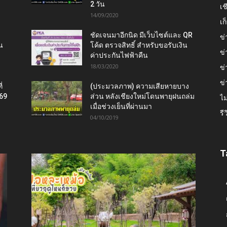
2 วัน
เช
14/09/2020
เ
ชัดเจนมาอีกนิด มีเว็บไซต์และ QR
ข่
น
โค้ด ตรวจสิทธิ์ สำหรับขอรับเงิน
ข่
ค่าประกันไฟฟ้าคืน
18/03/2020
ข่
ข่
่
(ประมวลภาพ) ความเสียหายบาง
569
ส่วน หลังเชียงใหม่โดนพายุฝนถล่ม
ไม
เมื่อช่วงเย็นที่ผ่านมา
รี
04/10/2019
T