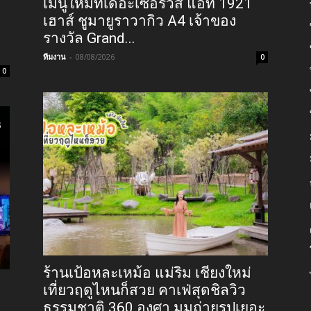
เมนูใหม่ที่เดอะเซอร์วิส แอท 1921
เฮาส์ ชูมายูราวากิว A4 เจ้าของ
รางวัล Grand...
ทีมงาน
-
08/08/2026
0
0
ร้านเป้อหละเหม้อ แม่ริม เชียงใหม่
เที่ยวฤดูไหนก็สวย คาเฟ่สุดชิลวิว
ธรรมชาติ 360 องศา มุมถ่ายรูปเยอะ