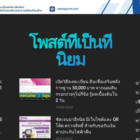
โพสต์ที่เป็นที่
นิยม
ว
เปิดวิธีลงทะเบียน สินเชื่อเสริมพลัง
ข่
1
รากฐาน 50,000 บาท จากออมสิน
ข่
กรอกง่ายๆไม่กี่ข้อ รู้ผลเบื้องต้นใน
2 วัน
เช
14/09/2020
เ
IS
ชัดเจนมาอีกนิด มีเว็บไซต์และ QR
ข่
โค้ด ตรวจสิทธิ์ สำหรับขอรับเงิน
ข่
น
ค่าประกันไฟฟ้าคืน
18/03/2020
ข่