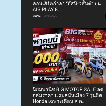
คอนเสิร์ตอำลา “อัสนี-วสันต์” บน
AIS PLAY 8...
ทีมงาน
-
08/08/2026
นิยมพานิช BIG MOTOR SALE ลด
ถล่มราคา แถมสนั่นเมือง 7 รุ่นฮิต
Honda เฉพาะเดือน ส.ค....