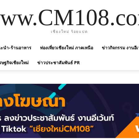
ww.CM108.c
เชียงใหม่ ร้อยแปด
แนะนำ-ร้านอาหาร
ท่องเที่ยวเชียงใหม่ ภาคเหนือ
ข่าวกิจกรรม งานอีเ
รษฐกิจเชียงใหม่
ข่าวประชาสัมพันธ์ PR