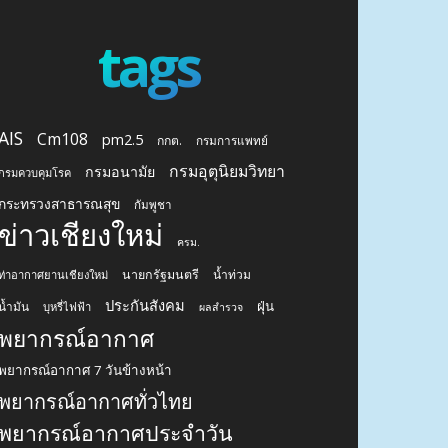
tags
AIS
Cm108
pm2.5
กกต.
กรมการแพทย์
กรมอุตุนิยมวิทยา
กรมอนามัย
กรมควบคุมโรค
กระทรวงสาธารณสุข
กัมพูชา
ข่าวเชียงใหม่
ครม.
นายกรัฐมนตรี
น้ำท่วม
ท่าอากาศยานเชียงใหม่
ประกันสังคม
ฝุ่น
น้ำมัน
บุหรี่ไฟฟ้า
ผลสำรวจ
พยากรณ์อากาศ
พยากรณ์อากาศ 7 วันข้างหน้า
พยากรณ์อากาศทั่วไทย
พยากรณ์อากาศประจำวัน