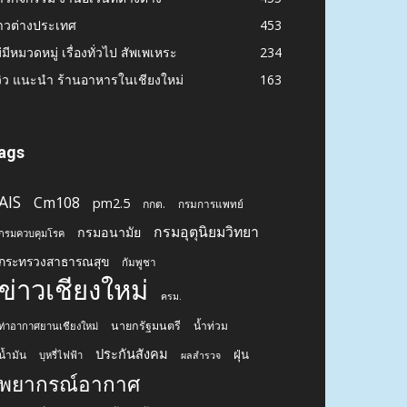
าวต่างประเทศ
453
่มีหมวดหมู่ เรื่องทั่วไป สัพเพเหระ
234
วิว แนะนำ ร้านอาหารในเชียงใหม่
163
ags
AIS
Cm108
pm2.5
กกต.
กรมการแพทย์
กรมอุตุนิยมวิทยา
กรมอนามัย
กรมควบคุมโรค
กระทรวงสาธารณสุข
กัมพูชา
ข่าวเชียงใหม่
ครม.
นายกรัฐมนตรี
น้ำท่วม
ท่าอากาศยานเชียงใหม่
ประกันสังคม
ฝุ่น
น้ำมัน
บุหรี่ไฟฟ้า
ผลสำรวจ
พยากรณ์อากาศ