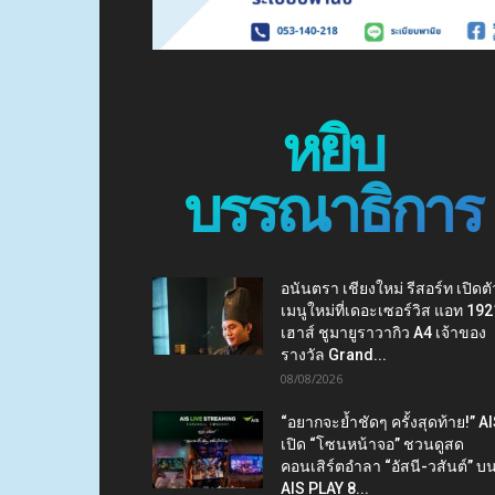
หยิบ
บรรณาธิการ
อนันตรา เชียงใหม่ รีสอร์ท เปิดตั
เมนูใหม่ที่เดอะเซอร์วิส แอท 192
เฮาส์ ชูมายูราวากิว A4 เจ้าของ
รางวัล Grand...
08/08/2026
“อยากจะย้ำชัดๆ ครั้งสุดท้าย!” A
เปิด “โซนหน้าจอ” ชวนดูสด
คอนเสิร์ตอำลา “อัสนี-วสันต์” บ
AIS PLAY 8...