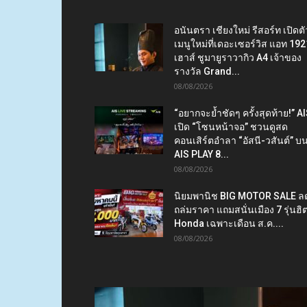
อนันตรา เชียงใหม่ รีสอร์ท เปิดตั
เมนูใหม่ที่เดอะเซอร์วิส แอท 192
เฮาส์ ชูมายูราวากิว A4 เจ้าของ
รางวัล Grand...
08/08/2026
“อยากจะย้ำชัดๆ ครั้งสุดท้าย!” A
เปิด “โซนหน้าจอ” ชวนดูสด
คอนเสิร์ตอำลา “อัสนี-วสันต์” บ
AIS PLAY 8...
08/08/2026
นิยมพานิช BIG MOTOR SALE ล
ถล่มราคา แถมสนั่นเมือง 7 รุ่นฮิ
Honda เฉพาะเดือน ส.ค....
08/08/2026