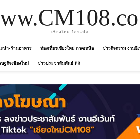
ww.CM108.c
เชียงใหม่ ร้อยแปด
แนะนำ-ร้านอาหาร
ท่องเที่ยวเชียงใหม่ ภาคเหนือ
ข่าวกิจกรรม งานอีเ
รษฐกิจเชียงใหม่
ข่าวประชาสัมพันธ์ PR