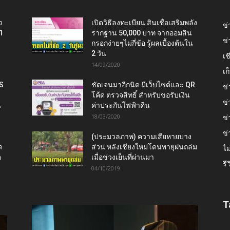
ว
เปิดวิธีลงทะเบียน สินเชื่อเสริมพลัง
ข่
1
รากฐาน 50,000 บาท จากออมสิน
ข่
กรอกง่ายๆไม่กี่ข้อ รู้ผลเบื้องต้นใน
2 วัน
เช
14/09/2020
เ
IS
ชัดเจนมาอีกนิด มีเว็บไซต์และ QR
ข่
โค้ด ตรวจสิทธิ์ สำหรับขอรับเงิน
ข่
น
ค่าประกันไฟฟ้าคืน
18/03/2020
ข่
ข่
(ประมวลภาพ) ความเสียหายบาง
ด
ส่วน หลังเชียงใหม่โดนพายุฝนถล่ม
ไม
ต
เมื่อช่วงเย็นที่ผ่านมา
รี
04/10/2019
T