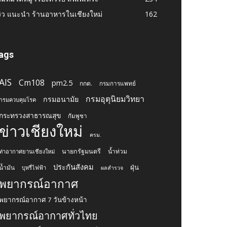
วิว แนะนำ ร้านอาหารในเชียงใหม่
162
ags
AIS
Cm108
pm2.5
กกต.
กรมการแพทย์
กรมอุตุนิยมวิทยา
กรมอนามัย
กรมควบคุมโรค
กระทรวงสาธารณสุข
กัมพูชา
ข่าวเชียงใหม่
ครม.
นายกรัฐมนตรี
น้ำท่วม
ท่าอากาศยานเชียงใหม่
ประกันสังคม
ฝุ่น
น้ำมัน
บุหรี่ไฟฟ้า
ผลสำรวจ
พยากรณ์อากาศ
พยากรณ์อากาศ 7 วันข้างหน้า
พยากรณ์อากาศทั่วไทย