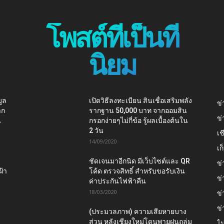
โพสต์ที่เป็นที่
นิยม
ูล
เปิดวิธีลงทะเบียน สินเชื่อเสริมพลัง
ข่
าก
รากฐาน 50,000 บาท จากออมสิน
ข่
น
กรอกง่ายๆไม่กี่ข้อ รู้ผลเบื้องต้นใน
2 วัน
เช
14/09/2020
เ
ชัดเจนมาอีกนิด มีเว็บไซต์และ QR
ข่
ฝ้า
โค้ด ตรวจสิทธิ์ สำหรับขอรับเงิน
ข่
ค่าประกันไฟฟ้าคืน
18/03/2020
ข่
ข่
(ประมวลภาพ) ความเสียหายบาง
ส่วน หลังเชียงใหม่โดนพายุฝนถล่ม
ไม