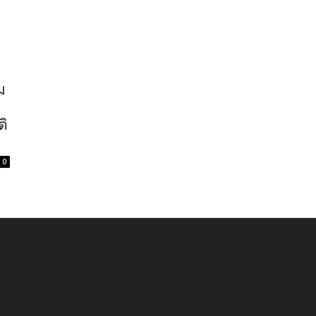
ม
ติ
0