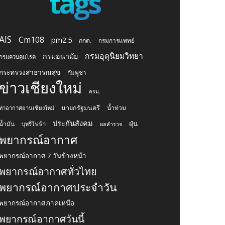
tags
AIS
Cm108
pm2.5
กกต.
กรมการแพทย์
กรมอุตุนิยมวิทยา
กรมอนามัย
กรมควบคุมโรค
กระทรวงสาธารณสุข
กัมพูชา
ข่าวเชียงใหม่
ครม.
นายกรัฐมนตรี
น้ำท่วม
ท่าอากาศยานเชียงใหม่
ประกันสังคม
ฝุ่น
น้ำมัน
บุหรี่ไฟฟ้า
ผลสำรวจ
พยากรณ์อากาศ
พยากรณ์อากาศ 7 วันข้างหน้า
พยากรณ์อากาศทั่วไทย
พยากรณ์อากาศประจำวัน
พยากรณ์อากาศภาคเหนือ
พยากรณ์อากาศวันนี้