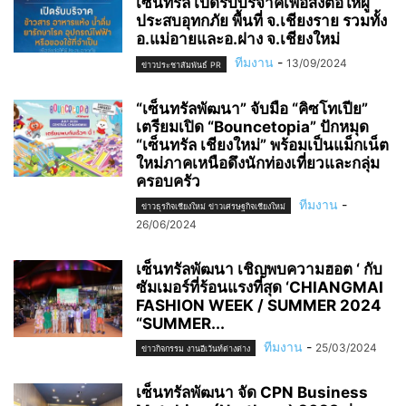
เซ็นทรัล เปิดรับบริจาคเพื่อส่งต่อให้ผู้
ประสบอุทกภัย พื้นที่ จ.เชียงราย รวมทั้ง
อ.แม่อายและอ.ฝาง จ.เชียงใหม่
ทีมงาน
-
13/09/2024
ข่าวประชาสัมพันธ์ PR
“เซ็นทรัลพัฒนา” จับมือ “คิซโทเปีย”
เตรียมเปิด “Bouncetopia” ปักหมุด
“เซ็นทรัล เชียงใหม่” พร้อมเป็นแม็กเน็ต
ใหม่ภาคเหนือดึงนักท่องเที่ยวและกลุ่ม
ครอบครัว
ทีมงาน
-
ข่าวธุรกิจเชียงใหม่ ข่าวเศรษฐกิจเชียงใหม่
26/06/2024
เซ็นทรัลพัฒนา เชิญพบความฮอต ‘ กับ
ซัมเมอร์ที่ร้อนแรงที่สุด ‘CHIANGMAI
FASHION WEEK / SUMMER 2024
“SUMMER...
ทีมงาน
-
25/03/2024
ข่าวกิจกรรม งานอีเว้นท์ต่างต่าง
เซ็นทรัลพัฒนา จัด CPN Business