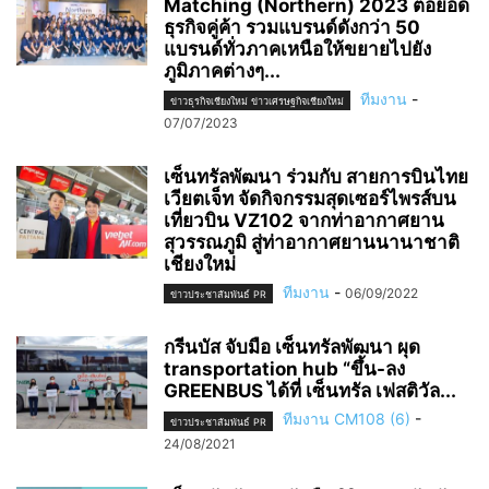
Matching (Northern) 2023 ต่อยอด
ธุรกิจคู่ค้า รวมแบรนด์ดังกว่า 50
แบรนด์ทั่วภาคเหนือให้ขยายไปยัง
ภูมิภาคต่างๆ...
ทีมงาน
-
ข่าวธุรกิจเชียงใหม่ ข่าวเศรษฐกิจเชียงใหม่
07/07/2023
เซ็นทรัลพัฒนา ร่วมกับ สายการบินไทย
เวียตเจ็ท จัดกิจกรรมสุดเซอร์ไพรส์บน
เที่ยวบิน VZ102 จากท่าอากาศยาน
สุวรรณภูมิ สู่ท่าอากาศยานนานาชาติ
เชียงใหม่
ทีมงาน
-
06/09/2022
ข่าวประชาสัมพันธ์ PR
กรีนบัส จับมือ เซ็นทรัลพัฒนา ผุด
transportation hub “ขึ้น-ลง
GREENBUS ได้ที่ เซ็นทรัล เฟสติวัล...
ทีมงาน CM108 (6)
-
ข่าวประชาสัมพันธ์ PR
24/08/2021