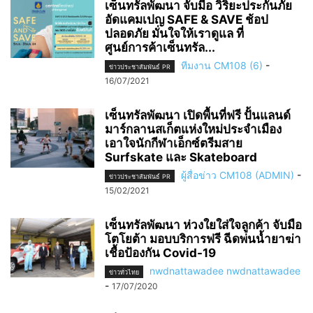
เซ็นทรัลพัฒนา จับมือ วิริยะประกันภัย
อัดแคมเปญ SAFE & SAVE ช้อป
ปลอดภัย มั่นใจให้เราดูแล ที่
ศูนย์การค้าเซ็นทรัล...
ทีมงาน CM108 (6)
-
ข่าวประชาสัมพันธ์ PR
16/07/2021
เซ็นทรัลพัฒนา เปิดพื้นที่ฟรี ปั้นแลนด์
มาร์กลานสเก็ตแห่งใหม่ประจำเมือง
เอาใจนักกีฬาเอ็กซ์ตรีมสาย
Surfskate และ Skateboard
ผู้สื่อข่าว CM108 (ADMIN)
-
ข่าวประชาสัมพันธ์ PR
15/02/2021
เซ็นทรัลพัฒนา ห่วงใยใส่ใจลูกค้า จับมือ
โตโยต้า มอบบริการฟรี ฉีดพ่นน้ำยาฆ่า
เชื้อป้องกัน Covid-19
nwdnattawadee nwdnattawadee
ข่าวทั่วไทย
-
17/07/2020