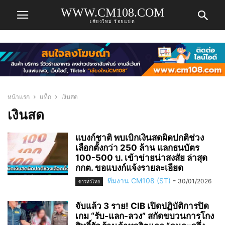
WWW.CM108.COM
เชียงใหม่ ร้อยแปด
หน้าแรก
แท็ก
เงินสด
เงินสด
แบงก์ชาติ พบเบิกเงินสดผิดปกติช่วง
เลือกตั้งกว่า 250 ล้าน แลกธนบัตร
100-500 บ. เข้าข่ายน่าสงสัย ล่าสุด
กกต. ขอแบงก์แจ้งรายละเอียด
ทีมงาน CM108 (ST)
-
30/01/2026
ข่าวทั่วไทย
จับแล้ว 3 ราย! CIB เปิดปฏิบัติการปิด
เกม “รับ-แลก-ลวง” สกัดขบวนการโกง